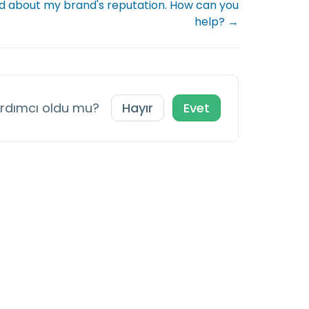
ed about my brand's reputation. How can you
help? →
ardımcı oldu mu?
Hayır
Evet