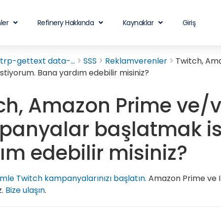
ler
Refinery Hakkında
Kaynaklar
Giriş
rp-gettext data-...
SSS
Reklamverenler
Twitch, Am
stiyorum. Bana yardım edebilir misiniz?
ch, Amazon Prime ve/
anyalar başlatmak is
ım edebilir misiniz?
imle Twitch kampanyalarınızı başlatın
. Amazon Prime ve 
z.
Bize ulaşın
.