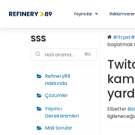
Yayıncılar
Reklamveren
SSS
#!trpst#t
başlatmak i
⌘K
Twit
kamp
Refinery89
Hakkında
yard
Çözümler
Yayıncı
Elbette!
Biz
Gereksinimleri
ilgileneceği
Mali Sorular