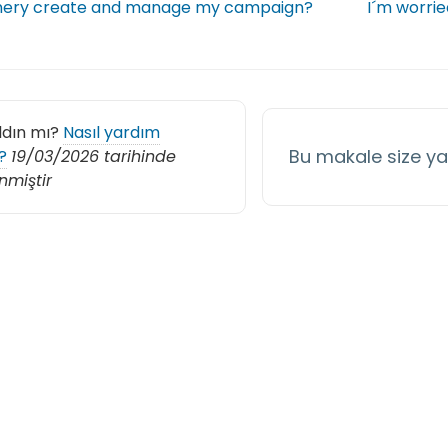
nery create and manage my campaign?
I´m worri
ldın mı?
Nasıl yardım
Bu makale size y
?
19/03/2026 tarihinde
nmiştir