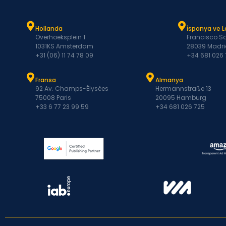
Hollanda
İspanya ve 
Overhoeksplein 1
Francisco Sa
1031KS Amsterdam
28039 Madri
+31 (06) 11 74 78 09
+34 681 026
Fransa
Almanya
92 Av. Champs-Élysées
Hermannstraße 13
75008 Paris
20095 Hamburg
+33 6 77 23 99 59
+34 681 026 725