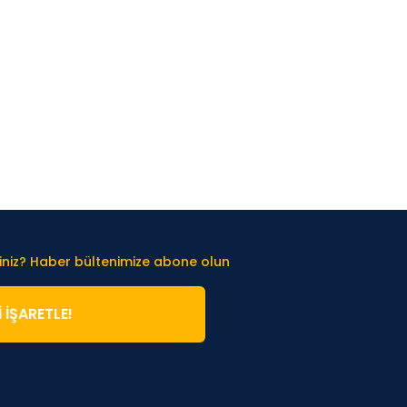
iniz? Haber bültenimize abone olun
̇ İŞARETLE!