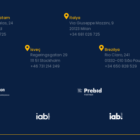
Latam
İtalya
las, 24
Via Giuseppe Mazzini, 9
d
20123 Milan
 725
+34 681 026 725
İsveç
Brezilya
Regeringsgatan 29
Rio Claro, 241
111 51 Stockholm
01332-010 São Pau
+46 731 214 249
+34 650 828 529