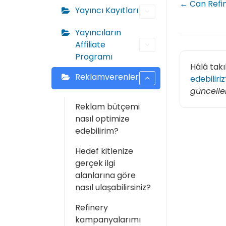
← Can Refi
Yayıncı Kayıtları
Yayıncıların
Affiliate
Programı
Hâlâ takı
Reklamverenler
edebiliriz
güncelle
Reklam bütçemi
nasıl optimize
edebilirim?
Hedef kitlenize
gerçek ilgi
alanlarına göre
nasıl ulaşabilirsiniz?
Refinery
kampanyalarımı