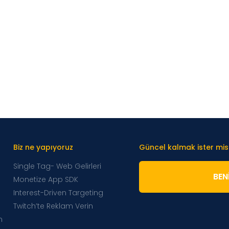
Biz ne yapıyoruz
Güncel kalmak ister mis
Single Tag- Web Gelirleri
BENI
Monetize App SDK
Interest-Driven Targeting
Twitch’te Reklam Verin
m