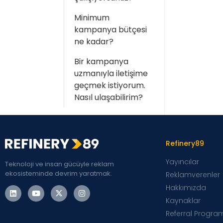
Minimum
kampanya bütçesi
ne kadar?
Bir kampanya
uzmanıyla iletişime
geçmek istiyorum.
Nasıl ulaşabilirim?
Refinery89
Yayıncılar
Teknoloji ve insan gücüyle reklam
ekosisteminde devrim yaratmak.
Reklamverenler
Hakkımızda
Kaynaklar
Referral Progra