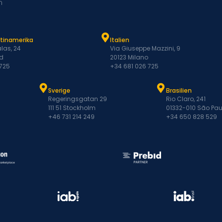
m
atinamerika
Italien
las, 24
Via Giuseppe Mazzini, 9
d
20123 Milano
 725
+34 681 026 725
Sverige
Brasilien
Regeringsgatan 29
Rio Claro, 241
111 51 Stockholm
01332-010 São Pau
+46 731 214 249
+34 650 828 529