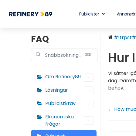
Publicister
Annonsör
FAQ
#!trpst#t
Hur 
⌘K
Vi sätter ig
Om Refinery89
dag. Däreft
behov.
Lösningar
Publicistkrav
← How much 
Ekonomiska
frågor