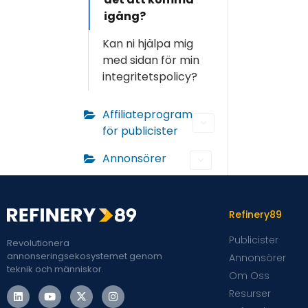
igång?
Kan ni hjälpa mig
med sidan för min
integritetspolicy?
Affiliateprogram
för publicister
Annonsörer
Refinery89
Publicister
Revolutionera
annonseringsekosystemet genom
Annonsörer
teknik och människor.
Om Oss
Resurser