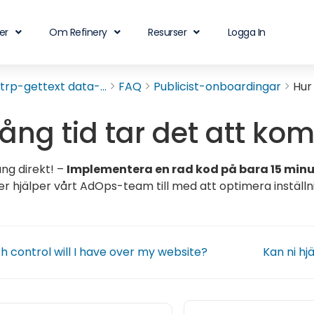
er
Om Refinery
Resurser
Logga In
rp-gettext data-...
FAQ
Publicist-onboardingar
Hur
lång tid tar det att k
ång direkt! –
Implementera en rad kod på bara 15 minu
er hjälper vårt AdOps-team till med att optimera inställn
control will I have over my website?
Kan ni hj