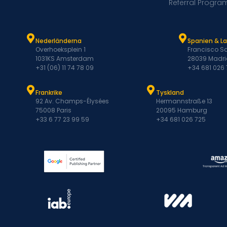
Referral Progra
Nederländerna
Spanien & L
Overhoeksplein 1
Francisco Sa
1031KS Amsterdam
28039 Madri
+31 (06) 11 74 78 09
+34 681 026
Frankrike
Tyskland
92 Av. Champs-Élysées
Hermannstraße 13
75008 Paris
20095 Hamburg
+33 6 77 23 99 59
+34 681 026 725