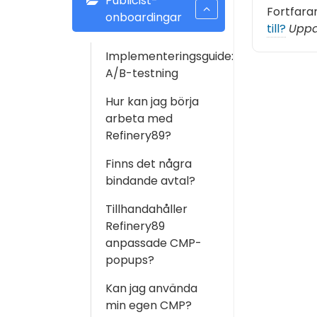
Publicist-
Fortfara
onboardingar
till?
Uppd
Implementeringsguide:
A/B-testning
Hur kan jag börja
arbeta med
Refinery89?
Finns det några
bindande avtal?
Tillhandahåller
Refinery89
anpassade CMP-
popups?
Kan jag använda
min egen CMP?