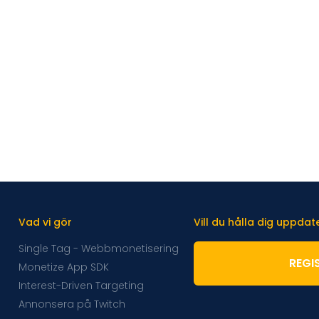
Vad vi gör
Vill du hålla dig uppda
Single Tag - Webbmonetisering
REGI
Monetize App SDK
Interest-Driven Targeting
Annonsera på Twitch