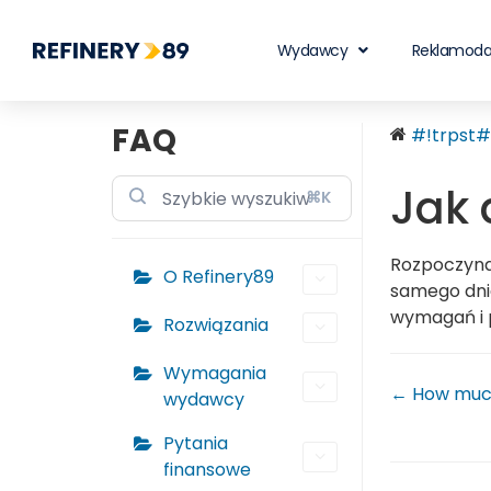
Wydawcy
Reklamod
FAQ
#!trpst#t
Jak 
⌘K
Rozpoczyna
O Refinery89
samego dnia
wymagań i 
Rozwiązania
Wymagania
← How much 
wydawcy
Pytania
finansowe