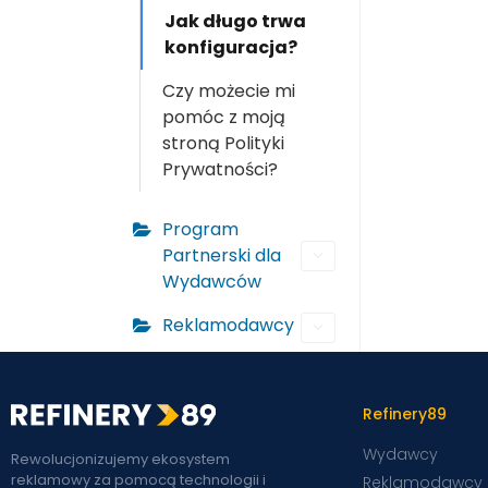
Jak długo trwa
konfiguracja?
Czy możecie mi
pomóc z moją
stroną Polityki
Prywatności?
Program
Partnerski dla
Wydawców
Reklamodawcy
Refinery89
Wydawcy
Rewolucjonizujemy ekosystem
reklamowy za pomocą technologii i
Reklamodawcy