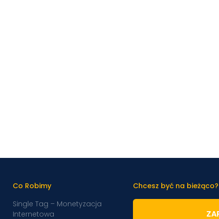
Co Robimy
Chcesz być na bieżąco?
Single Tag – Monetyzacja
ZAP
Internetowa