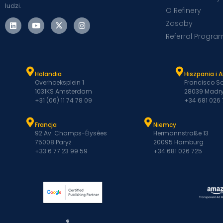
ludzi.
O Refinery
Zasoby
Referral Progra
Holandia
Hiszpania i 
Overhoeksplein 1
Francisco Sa
1031KS Amsterdam
28039 Madry
+31 (06) 11 74 78 09
+34 681 026
Francja
Niemcy
92 Av. Champs-Élysées
Hermannstraße 13
75008 Paryż
20095 Hamburg
+33 6 77 23 99 59
+34 681 026 725