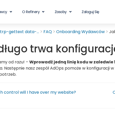
awcy
O Refinery
Zasoby
Zaloguj Się
rp-gettext data-...
FAQ
Onboarding Wydawców
Ja
długo trwa konfigurac
my od razu! –
Wprowadź jedną linię kodu w zaledwie 
. Następnie nasz zespół AdOps pomoże w konfiguracji w 
potrzeb.
control will I have over my website?
C