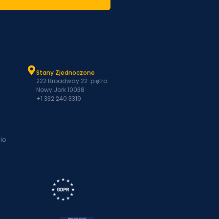
Stany Zjednoczone
222 Broadway 22. piętro
Nowy Jork 10038
+1 332 240 3319
lo