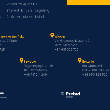
Monetize App SDK
Interest-Driven Targeting
Reklamuj się na Twitch
m
Ameryka Łacińska
Włochy
las, 24 lata
Via Giuseppe Mazzini, 9
t
20123 Mediolan
 725
+34 681 026 725
Szwecja
Brazylia
Regeringsgatan 29
Rio Claro, 241
111 51 Sztokholm
01332-010 São Pau
+46 731 214 249
+34 650 828 529