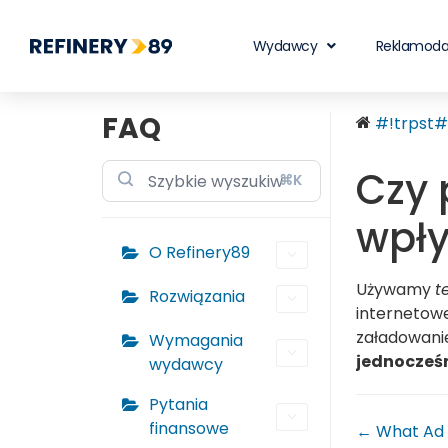
Wydawcy
Reklamod
FAQ
#!trpst#t
Czy 
⌘K
wpły
O Refinery89
Używamy
t
Rozwiązania
internetowe
załadowanie
Wymagania
jednocześn
wydawcy
Pytania
finansowe
← What Ad 