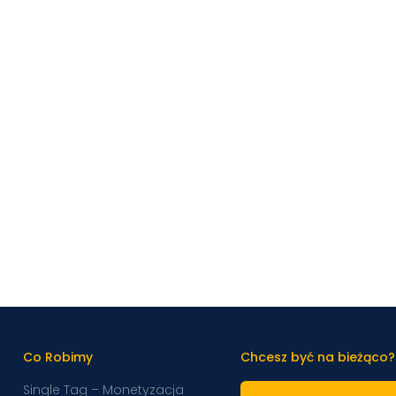
Co Robimy
Chcesz być na bieżąco?
Single Tag – Monetyzacja