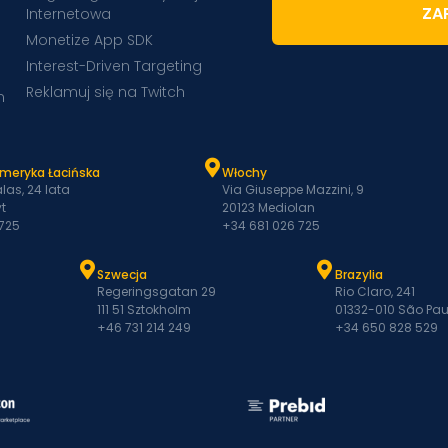
ZAP
Internetowa
Monetize App SDK
Interest-Driven Targeting
Reklamuj się na Twitch
m
Ameryka Łacińska
Włochy
las, 24 lata
Via Giuseppe Mazzini, 9
t
20123 Mediolan
 725
+34 681 026 725
Szwecja
Brazylia
Regeringsgatan 29
Rio Claro, 241
111 51 Sztokholm
01332-010 São Pau
+46 731 214 249
+34 650 828 529