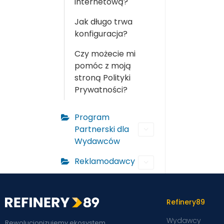
internetową?
Jak długo trwa
konfiguracja?
Czy możecie mi
pomóc z moją
stroną Polityki
Prywatności?
Program
Partnerski dla
Wydawców
Reklamodawcy
Refinery89
Wydawcy
Rewolucjonizujemy ekosystem