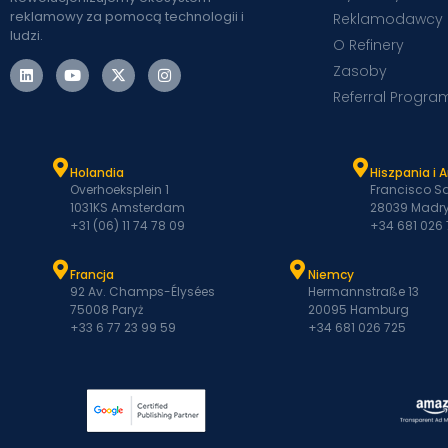
reklamowy za pomocą technologii i
Reklamodawcy
ludzi.
O Refinery
Zasoby
Referral Progra
Holandia
Hiszpania i 
Overhoeksplein 1
Francisco Sa
1031KS Amsterdam
28039 Madry
+31 (06) 11 74 78 09
+34 681 026
Francja
Niemcy
92 Av. Champs-Élysées
Hermannstraße 13
75008 Paryż
20095 Hamburg
+33 6 77 23 99 59
+34 681 026 725