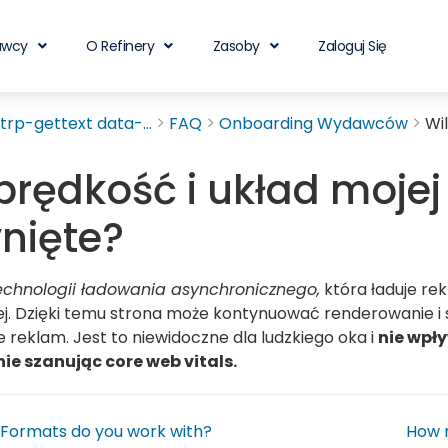
awcy
O Refinery
Zasoby
Zaloguj Się
rp-gettext data-...
FAQ
Onboarding Wydawców
Wi
prędkość i układ mojej
nięte?
echnologii ładowania asynchronicznego,
która ładuje rek
j. Dzięki temu strona może kontynuować renderowanie i 
 reklam. Jest to niewidoczne dla ludzkiego oka i
nie wpł
ie szanując core web vitals.
Formats do you work with?
How m