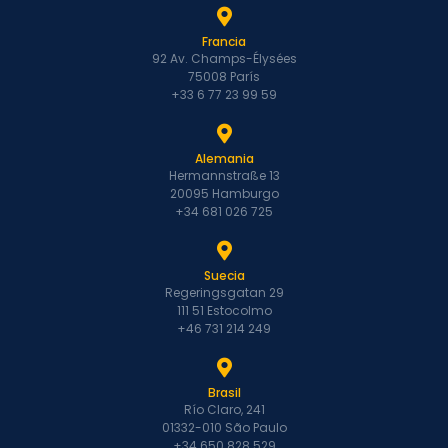
Francia
92 Av. Champs-Élysées
75008 París
+33 6 77 23 99 59
Alemania
Hermannstraße 13
20095 Hamburgo
+34 681 026 725
Suecia
Regeringsgatan 29
111 51 Estocolmo
+46 731 214 249
Brasil
Río Claro, 241
01332-010 São Paulo
+34 650 828 529