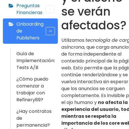
Preguntas
se verán
Financieras
afectados?
Onboarding
de
Publishers
Utilizamos
tecnología de car
asíncrona,
que carga anuncio
Guía de
de forma independiente al
Implementación:
contenido principal de la pág
Tests A/B
web. Esto permite que la pág
continúe renderizándose y se
¿Cómo puedo
vuelva interactiva sin esperar
comenzar a
que los anuncios se carguen
trabajar con
completamente. Es invisible 
Refinery89?
el ojo humano y
no afecta la
experiencia del usuario, to
¿Hay contratos
mientras se respeta la
de
importancia de los core we
permanencia?