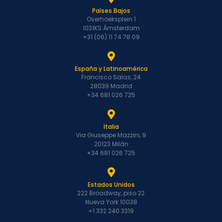
Países Bajos
Overhoeksplein 1
1031KS Ámsterdam
+31 (06) 11 74 78 09
España y Latinoamérica
Francisco Salas, 24
28039 Madrid
+34 681 026 725
Italia
Via Giuseppe Mazzini, 9
20123 Milán
+34 681 026 725
Estados Unidos
222 Broadway, piso 22
Nueva York 10038
+1 332 240 3319