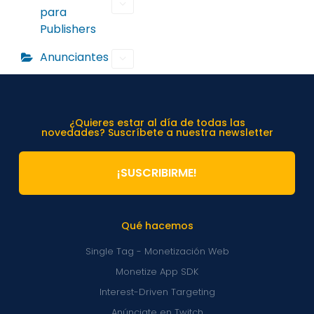
para
Publishers
Anunciantes
¿Quieres estar al día de todas las
novedades? Suscríbete a nuestra newsletter
¡SUSCRIBIRME!
Qué hacemos
Single Tag - Monetización Web
Monetize App SDK
Interest-Driven Targeting
Anúnciate en Twitch