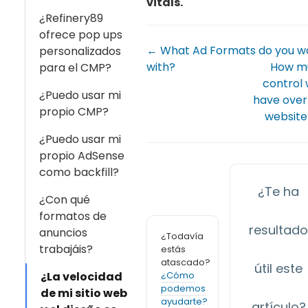
vitals.
¿Refinery89
ofrece pop ups
← What Ad Formats do you w
personalizados
with?
How m
para el CMP?
control w
¿Puedo usar mi
have ove
propio CMP?
websit
¿Puedo usar mi
propio AdSense
como backfill?
¿Te ha
¿Con qué
formatos de
resultad
anuncios
¿Todavía
trabajáis?
estás
atascado?
útil este
¿Cómo
¿La velocidad
podemos
de mi sitio web
ayudarte?
artículo?