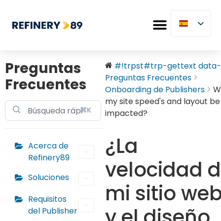
Preguntas
#!trpst#trp-gettext data-.
Preguntas Frecuentes
Frecuentes
Onboarding de Publishers
Wi
my site speed's and layout be
⌘K
impacted?
¿La
Acerca de
Refinery89
velocidad 
Soluciones
mi sitio we
Requisitos
y el diseño
del Publisher