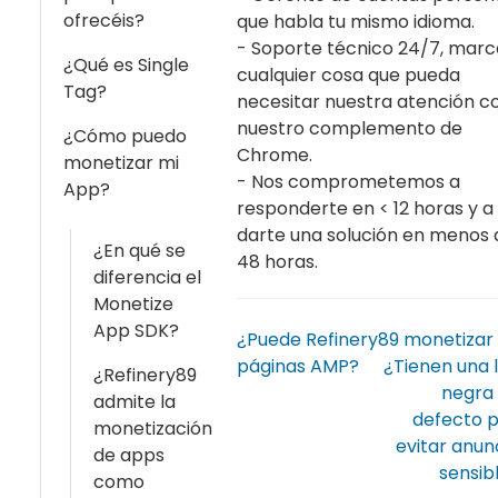
ofrecéis?
que habla tu mismo idioma.
- Soporte técnico 24/7, marc
¿Qué es Single
cualquier cosa que pueda
Tag?
necesitar nuestra atención c
nuestro complemento de
¿Cómo puedo
Chrome.
monetizar mi
- Nos comprometemos a
App?
responderte en < 12 horas y a
darte una solución en menos 
¿En qué se
48 horas.
diferencia el
Monetize
App SDK?
¿Puede Refinery89 monetizar
páginas AMP?
¿Tienen una l
¿Refinery89
negra
admite la
defecto 
monetización
evitar anun
de apps
sensib
como