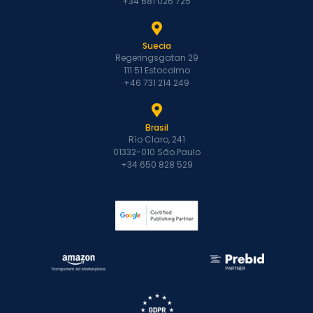
+34 681 026 725
Suecia
Regeringsgatan 29
111 51 Estocolmo
+46 731 214 249
Brasil
Río Claro, 241
01332-010 São Paulo
+34 650 828 529