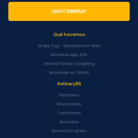
¡SUSCRIBIRME!
Qué hacemos
Single Tag - Monetización Web
Monetize App SDK
Interest-Driven Targeting
Anúnciate en Twitch
Refinery89
Publishers
Anunciantes
Conócenos
Recursos
Referral Program