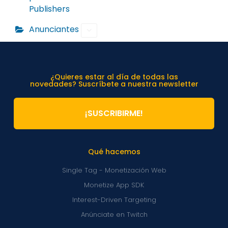
Publishers
Anunciantes
¿Quieres estar al día de todas las
novedades? Suscríbete a nuestra newsletter
¡SUSCRIBIRME!
Qué hacemos
Single Tag - Monetización Web
Monetize App SDK
Interest-Driven Targeting
Anúnciate en Twitch