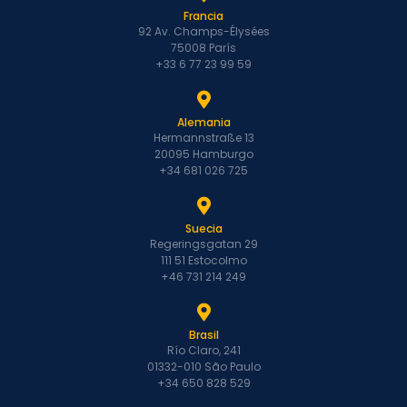
Francia
92 Av. Champs-Élysées
75008 París
+33 6 77 23 99 59
Alemania
Hermannstraße 13
20095 Hamburgo
+34 681 026 725
Suecia
Regeringsgatan 29
111 51 Estocolmo
+46 731 214 249
Brasil
Río Claro, 241
01332-010 São Paulo
+34 650 828 529