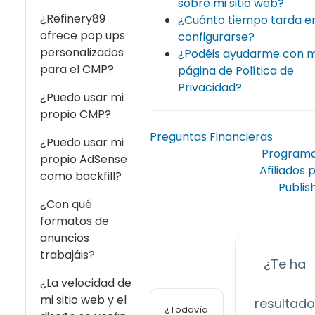
sobre mi sitio web?
¿Refinery89
¿Cuánto tiempo tarda e
ofrece pop ups
configurarse?
personalizados
¿Podéis ayudarme con m
para el CMP?
página de Política de
Privacidad?
¿Puedo usar mi
propio CMP?
Preguntas Financieras
¿Puedo usar mi
Programa
propio AdSense
Afiliados 
como backfill?
Publis
¿Con qué
formatos de
anuncios
trabajáis?
¿Te ha
¿La velocidad de
mi sitio web y el
resultad
¿Todavía