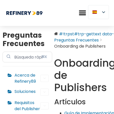
Preguntas
#!trpst#trp-gettext data-.
Preguntas Frecuentes
Frecuentes
Onboarding de Publishers
⌘K
Onboardin
de
Acerca de
Refinery89
Publishers
Soluciones
Artículos
Requisitos
del Publisher
Guía de Implementación