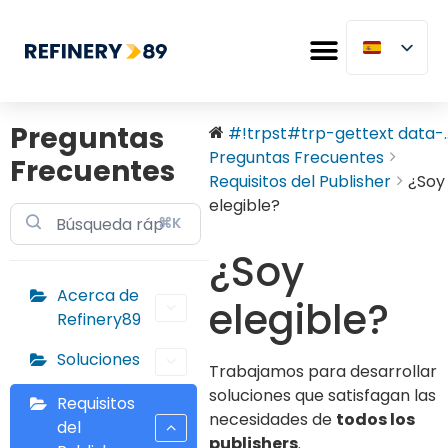
Preguntas
#!trpst#trp-gettext data-..
Preguntas Frecuentes
Frecuentes
Requisitos del Publisher
¿Soy
elegible?
⌘K
¿Soy
Acerca de
elegible?
Refinery89
Soluciones
Trabajamos para desarrollar
soluciones que satisfagan las
Requisitos
necesidades de
todos los
del
publishers
.