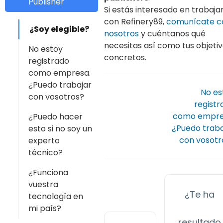
Publisher
Si estás interesado en trabaja
con Refinery89,
comunícate c
¿Soy elegible?
nosotros
y cuéntanos qué
necesitas así como tus objeti
No estoy
concretos.
registrado
como empresa.
¿Puedo trabajar
No es
con vosotros?
registr
como empre
¿Puedo hacer
¿Puedo traba
esto si no soy un
con vosotr
experto
técnico?
¿Funciona
vuestra
¿Te ha
tecnología en
mi país?
resultado