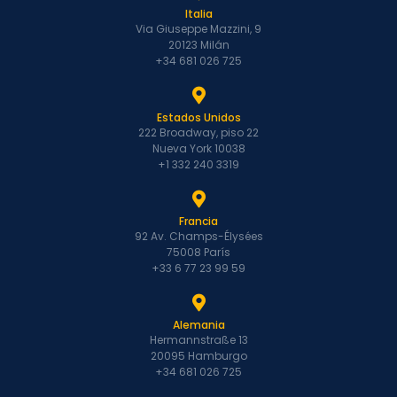
Italia
Via Giuseppe Mazzini, 9
20123 Milán
+34 681 026 725
Estados Unidos
222 Broadway, piso 22
Nueva York 10038
+1 332 240 3319
Francia
92 Av. Champs-Élysées
75008 París
+33 6 77 23 99 59
Alemania
Hermannstraße 13
20095 Hamburgo
+34 681 026 725