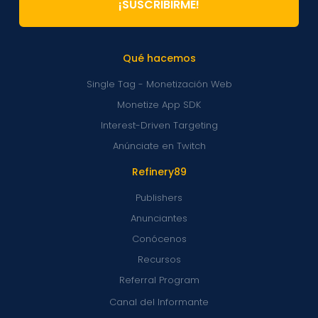
¡SUSCRIBIRME!
Qué hacemos
Single Tag - Monetización Web
Monetize App SDK
Interest-Driven Targeting
Anúnciate en Twitch
Refinery89
Publishers
Anunciantes
Conócenos
Recursos
Referral Program
Canal del Informante