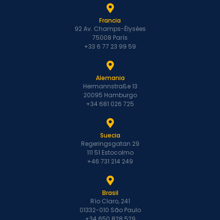
Francia
92 Av. Champs-Élysées
75008 París
+33 6 77 23 99 59
Alemania
Hermannstraße 13
20095 Hamburgo
+34 681 026 725
Suecia
Regeringsgatan 29
111 51 Estocolmo
+46 731 214 249
Brasil
Río Claro, 241
01332-010 São Paulo
+34 650 828 529