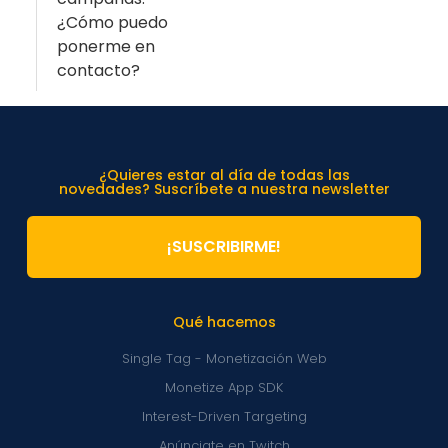
¿Cómo puedo
ponerme en
contacto?
¿Quieres estar al día de todas las
novedades? Suscríbete a nuestra newsletter
¡SUSCRIBIRME!
Qué hacemos
Single Tag - Monetización Web
Monetize App SDK
Interest-Driven Targeting
Anúnciate en Twitch