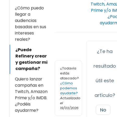
Twitch, Ama
¿Cómo puedo
Prime y/o IM
llegar a
¿Pod
audiencias
ayudar
basadas en sus
intereses
reales?
¿Puede
¿Te ha
Refinery crear
y gestionar mi
resultado
campaña?
¿Todavía
estás
atascado?
Quiero lanzar
útil este
¿Cómo
campañas en
podemos
Twitch, Amazon
ayudarte?
artículo?
Prime y/o IMDB.
Actualizado
el
¿Podéis
19/03/2026
No
ayudarme?