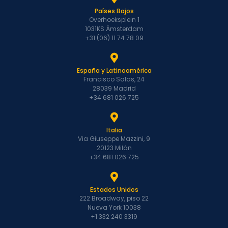
Países Bajos
Overhoeksplein 1
1031KS Ámsterdam
+31 (06) 11 74 78 09
España y Latinoamérica
Francisco Salas, 24
28039 Madrid
+34 681 026 725
Italia
Via Giuseppe Mazzini, 9
20123 Milán
+34 681 026 725
Estados Unidos
222 Broadway, piso 22
Nueva York 10038
+1 332 240 3319