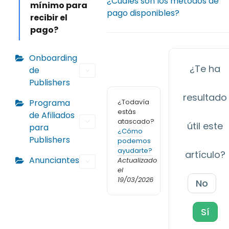
¿Cuáles son los métodos de
mínimo para
pago disponibles?
recibir el
pago?
Onboarding
¿Te ha
de
Publishers
resultado
¿Todavía
Programa
estás
de Afiliados
atascado?
útil este
para
¿Cómo
Publishers
podemos
ayudarte?
artículo?
Anunciantes
Actualizado
el
19/03/2026
No
Sí