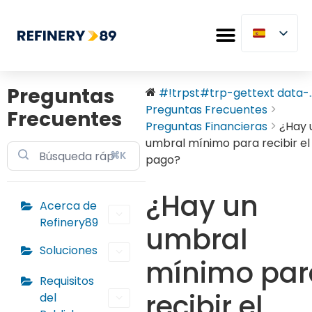
Preguntas
#!trpst#trp-gettext data-..
Preguntas Frecuentes
Frecuentes
Preguntas Financieras
¿Hay 
umbral mínimo para recibir el
⌘K
pago?
¿Hay un
Acerca de
Refinery89
umbral
Soluciones
mínimo par
Requisitos
recibir el
del