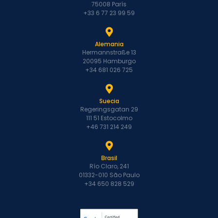
75008 París
+33 6 77 23 99 59
Alemania
Hermannstraße 13
20095 Hamburgo
+34 681 026 725
Suecia
Regeringsgatan 29
111 51 Estocolmo
+46 731 214 249
Brasil
Río Claro, 241
01332-010 São Paulo
+34 650 828 529