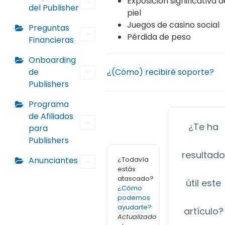
Exposición significativa d
del Publisher
piel
Juegos de casino social
Preguntas
Pérdida de peso
Financieras
Onboarding
de
¿(Cómo) recibiré soporte?
Publishers
Programa
de Afiliados
¿Te ha
para
Publishers
resultad
¿Todavía
Anunciantes
estás
atascado?
útil este
¿Cómo
podemos
ayudarte?
artículo?
Actualizado