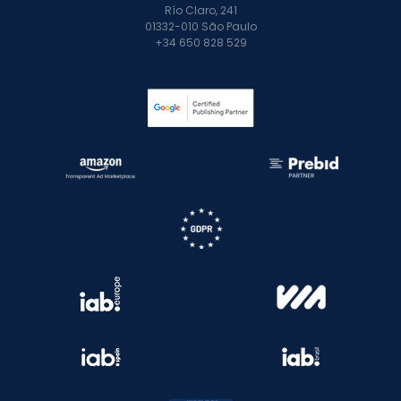
Río Claro, 241
01332-010 São Paulo
+34 650 828 529