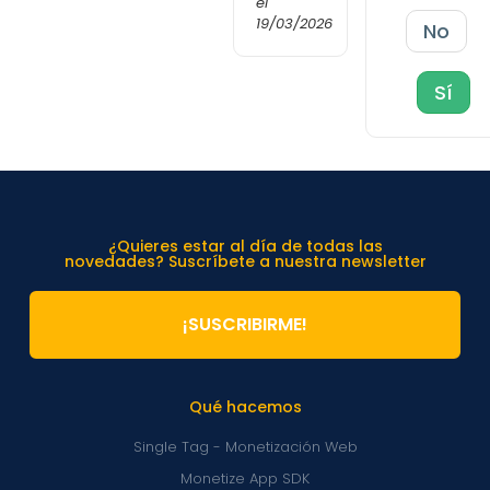
el
19/03/2026
No
Sí
¿Quieres estar al día de todas las
novedades? Suscríbete a nuestra newsletter
¡SUSCRIBIRME!
Qué hacemos
Single Tag - Monetización Web
Monetize App SDK