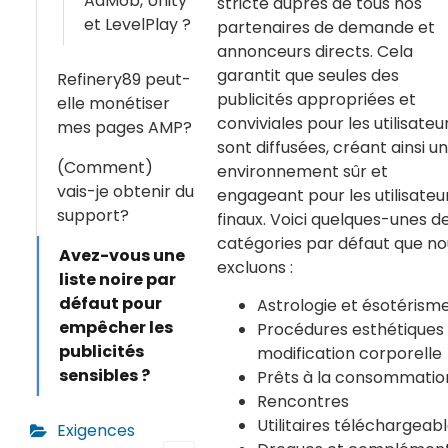
AdMob, Unity
stricte auprès de tous nos
et LevelPlay ?
partenaires de demande et
annonceurs directs. Cela
garantit que seules des
Refinery89 peut-
publicités appropriées et
elle monétiser
conviviales pour les utilisateu
mes pages AMP?
sont diffusées, créant ainsi un
(Comment)
environnement sûr et
vais-je obtenir du
engageant pour les utilisateu
support?
finaux. Voici quelques-unes d
catégories par défaut que no
Avez-vous une
excluons :
liste noire par
défaut pour
Astrologie et ésotérism
empêcher les
Procédures esthétiques
publicités
modification corporelle
sensibles ?
Prêts à la consommatio
Rencontres
Utilitaires téléchargeab
Exigences