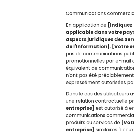
Communications commercia
En application de
[Indiquez i
applicable dans votre pays
aspects juridiques des Serv
de l'Information]
,
[Votre e
pas de communications publi
promotionnelles par e-mail 
équivalent de communication
n'ont pas été préalablemen
expressément autorisées par 
Dans le cas des utilisateurs av
une relation contractuelle p
entreprise]
est autorisé à e
communications commerciale
produits ou services de
[Vot
entreprise]
similaires à ceux