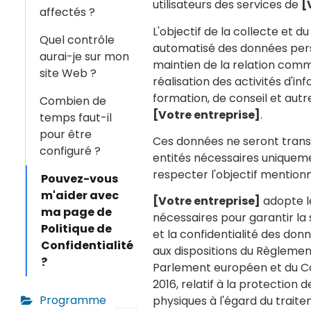
utilisateurs des services de
[
affectés ?
L'objectif de la collecte et d
Quel contrôle
automatisé des données pers
aurai-je sur mon
maintien de la relation comm
site Web ?
réalisation des activités d'in
formation, de conseil et autr
Combien de
[Votre entreprise]
.
temps faut-il
pour être
Ces données ne seront trans
configuré ?
entités nécessaires uniqueme
respecter l'objectif mention
Pouvez-vous
m'aider avec
[Votre entreprise]
adopte l
ma page de
nécessaires pour garantir la s
Politique de
et la confidentialité des d
Confidentialité
aux dispositions du Règlemen
?
Parlement européen et du Con
2016, relatif à la protection
Programme
physiques à l'égard du trait