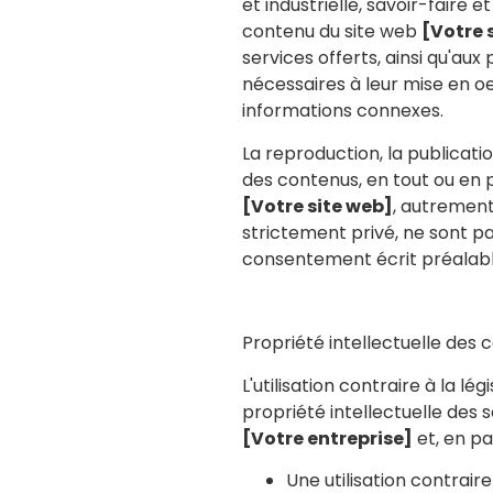
et industrielle, savoir-faire et
contenu du site web
[Votre 
services offerts, ainsi qu'a
nécessaires à leur mise en o
informations connexes.
La reproduction, la publication
des contenus, en tout ou en p
[Votre site web]
, autremen
strictement privé, ne sont p
consentement écrit préalabl
Propriété intellectuelle des
L'utilisation contraire à la légi
propriété intellectuelle des s
[Votre entreprise]
et, en par
Une utilisation contraire 