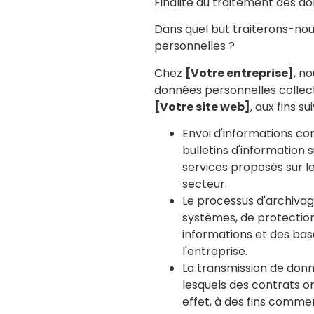
Finalité du traitement des d
Dans quel but traiterons-no
personnelles ?
Chez
[Votre entreprise]
, n
données personnelles collecté
[Votre site web]
, aux fins su
Envoi d'informations c
bulletins d'information 
services proposés sur le
secteur.
Le processus d'archivag
systèmes, de protectio
informations et des ba
l'entreprise.
La transmission de donn
lesquels des contrats o
effet, à des fins commer