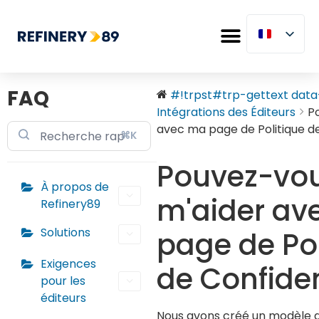
FAQ
#!trpst#trp-gettext data-.
Intégrations des Éditeurs
P
avec ma page de Politique de
⌘K
Pouvez-vo
À propos de
m'aider av
Refinery89
Solutions
page de Pol
Exigences
de Confiden
pour les
éditeurs
Nous avons créé un modèle d