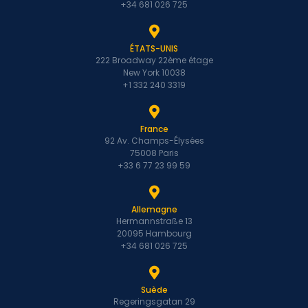
+34 681 026 725
ÉTATS-UNIS
222 Broadway 22ème étage
New York 10038
+1 332 240 3319
France
92 Av. Champs-Élysées
75008 Paris
+33 6 77 23 99 59
Allemagne
Hermannstraße 13
20095 Hambourg
+34 681 026 725
Suède
Regeringsgatan 29