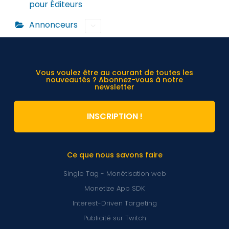
pour Éditeurs
Annonceurs
Vous voulez être au courant de toutes les
nouveautés ? Abonnez-vous à notre
newsletter
INSCRIPTION !
Ce que nous savons faire
Single Tag - Monétisation web
Monetize App SDK
Interest-Driven Targeting
Publicité sur Twitch