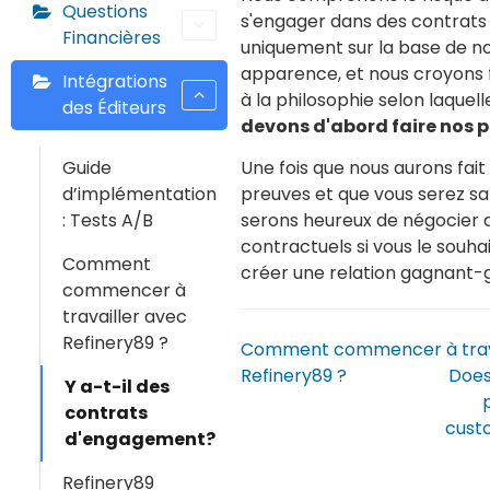
Questions
s'engager dans des contrats
Financières
uniquement sur la base de n
apparence, et nous croyon
Intégrations
à la philosophie selon laquel
des Éditeurs
devons d'abord faire nos 
Guide
Une fois que nous aurons fait
d’implémentation
preuves et que vous serez sat
: Tests A/B
serons heureux de négocier 
contractuels si vous le souha
Comment
créer une relation gagnant-
commencer à
travailler avec
Refinery89 ?
Comment commencer à trava
Refinery89 ?
Does
Y a-t-il des
contrats
cust
d'engagement?
Refinery89