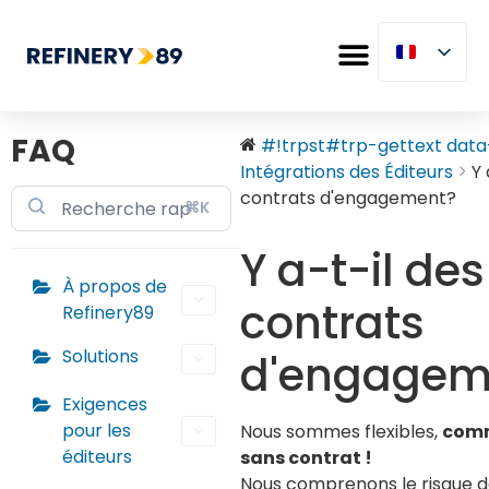
FAQ
#!trpst#trp-gettext data-.
Intégrations des Éditeurs
Y 
contrats d'engagement?
⌘K
Y a-t-il des
À propos de
contrats
Refinery89
Solutions
d'engagem
Exigences
pour les
Nous sommes flexibles,
com
éditeurs
sans contrat !
Nous comprenons le risque 