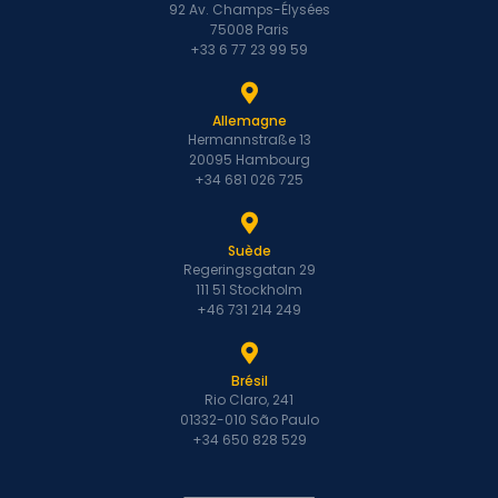
92 Av. Champs-Élysées
75008 Paris
+33 6 77 23 99 59
Allemagne
Hermannstraße 13
20095 Hambourg
+34 681 026 725
Suède
Regeringsgatan 29
111 51 Stockholm
+46 731 214 249
Brésil
Rio Claro, 241
01332-010 São Paulo
+34 650 828 529