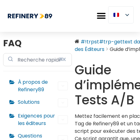
FAQ
#!trpst#trp-gettext dat
des Éditeurs
Guide d’imp
⌘K
Guide
d’impléme
À propos de
Refinery89
Tests A/B
Solutions
Exigences pour
Mettez facilement en place
les éditeurs
Tag de Refinery89 et un tag
script pour exécuter des t
Questions
Ce script garantit que, une 