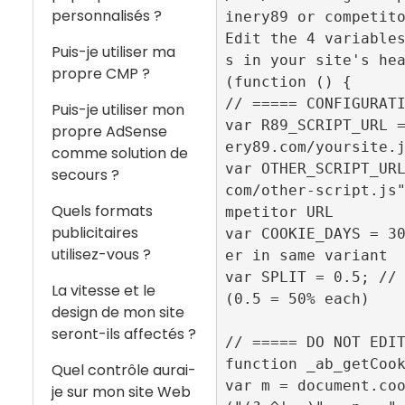
personnalisés ?
inery89 or competito
Edit the 4 variable
Puis-je utiliser ma
s in your site's hea
propre CMP ?
(function () {

// ===== CONFIGURATI
Puis-je utiliser mon
var R89_SCRIPT_URL 
propre AdSense
ery89.com/yoursite.j
comme solution de
var OTHER_SCRIPT_UR
secours ?
com/other-script.js
Quels formats
mpetitor URL

publicitaires
var COOKIE_DAYS = 3
utilisez-vous ?
er in same variant

var SPLIT = 0.5; // 
La vitesse et le
(0.5 = 50% each)

design de mon site
seront-ils affectés ?
// ===== DO NOT EDIT
function _ab_getCook
Quel contrôle aurai-
var m = document.co
je sur mon site Web