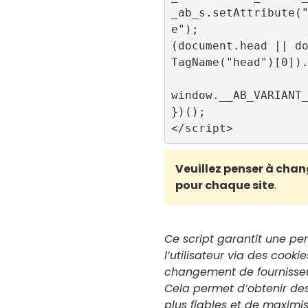
_ab_s.setAttribute(
e");

(document.head || d
TagName("head")[0]).
window.__AB_VARIANT_
})();

Veuillez penser à chan
pour chaque site
.
Ce script garantit une pe
l’utilisateur via des cook
changement de fournisseu
Cela permet d’obtenir d
plus fiables et de maximi