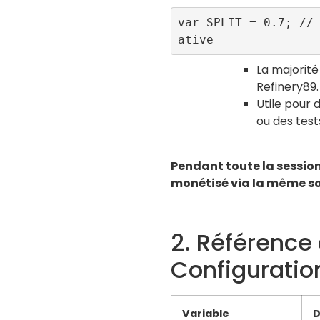
var SPLIT = 0.7; //
ative 
La majorité 
Refinery89.
Utile pour
ou des test
Pendant toute la session,
monétisé via la même so
2. Référence
Configuratio
Variable
D