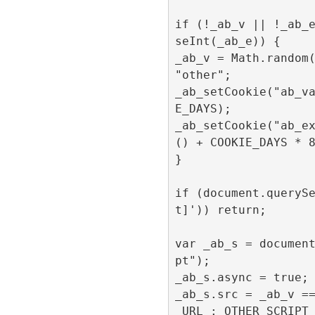
if (!_ab_v || !_ab_
seInt(_ab_e)) {

_ab_v = Math.random(
"other";

_ab_setCookie("ab_v
E_DAYS);

_ab_setCookie("ab_e
() + COOKIE_DAYS * 8
}

if (document.queryS
t]')) return;

var _ab_s = documen
pt");

_ab_s.async = true;

_ab_s.src = _ab_v =
_URL : OTHER_SCRIPT_