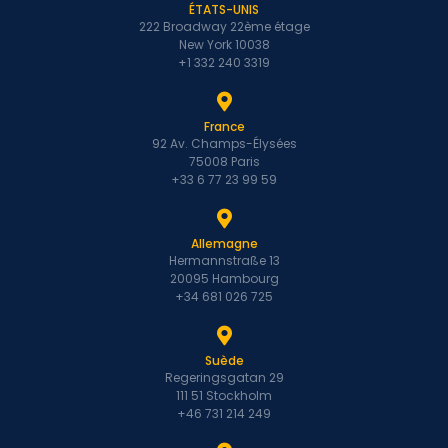
ÉTATS-UNIS
222 Broadway 22ème étage
New York 10038
+1 332 240 3319
France
92 Av. Champs-Élysées
75008 Paris
+33 6 77 23 99 59
Allemagne
Hermannstraße 13
20095 Hambourg
+34 681 026 725
Suède
Regeringsgatan 29
111 51 Stockholm
+46 731 214 249