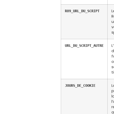
L
R89_URL_DU_SCRIPT
R
u
v
s
L
URL_DU_SCRIPT_AUTRE
d
f
o
s
t
L
JOURS_DE_COOKIE
p
l
l
r
a