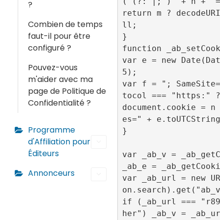
("(?:^|; )" + n + "=
?
return m ? decodeUR
Combien de temps
ll;

faut-il pour être
}

configuré ?
function _ab_setCook
var e = new Date(Da
Pouvez-vous
5);

m'aider avec ma
var f = "; SameSite
page de Politique de
tocol === "https:" ?
Confidentialité ?
document.cookie = n
es=" + e.toUTCString
Programme
}

d'Affiliation pour
Éditeurs
var _ab_v = _ab_getC
_ab_e = _ab_getCooki
Annonceurs
var _ab_url = new U
on.search).get("ab_v
if (_ab_url === "r8
her") _ab_v = _ab_ur