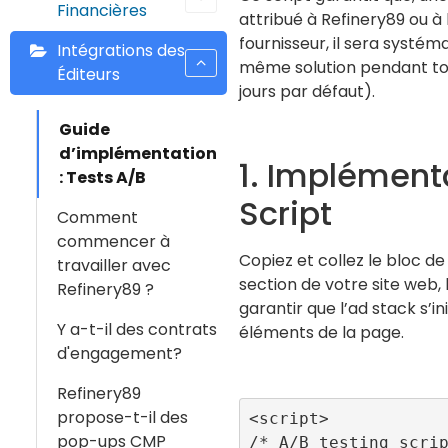
Financières
attribué à Refinery89 ou à 
fournisseur, il sera systém
Intégrations des
même solution pendant tou
Éditeurs
jours par défaut).
Guide
d’implémentation
1. Implément
: Tests A/B
Script
Comment
commencer à
Copiez et collez le bloc de
travailler avec
section de votre site web, l
Refinery89 ?
garantir que l’ad stack s’in
Y a-t-il des contrats
éléments de la page.
d'engagement?
Refinery89
propose-t-il des
<script>

pop-ups CMP
/* A/B testing scri