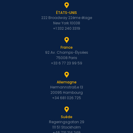
ÉTATS-UNIS
222 Broadway 22ème étage
New York 10038
+1 332 240 3319
France
92 Av. Champs-Élysées
75008 Paris
+33 6 77 23 99 59
Allemagne
Hermannstraße 13
20095 Hambourg
+34 681 026 725
Suède
Regeringsgatan 29
111 51 Stockholm
+46 731 214 249