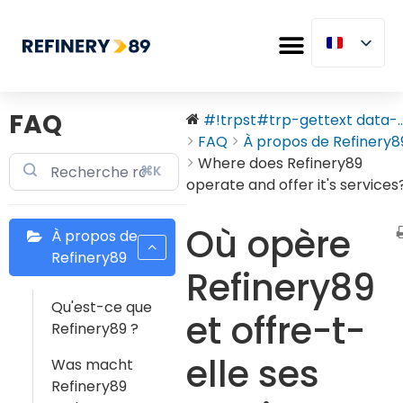
FAQ
#!trpst#trp-gettext data-..
FAQ
À propos de Refinery8
Where does Refinery89
⌘K
operate and offer it's services
Où opère
À propos de
Refinery89
Refinery89
Qu'est-ce que
et offre-t-
Refinery89 ?
elle ses
Was macht
Refinery89