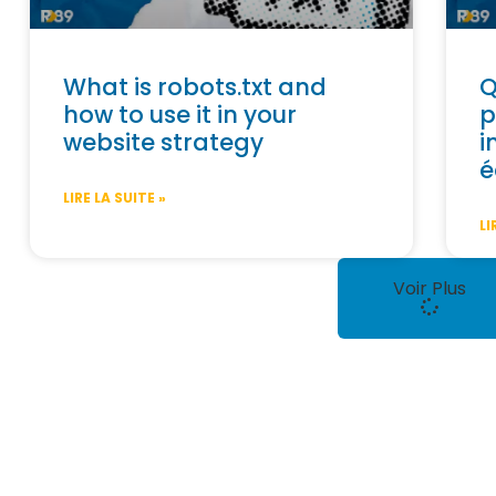
What is robots.txt and
Q
how to use it in your
p
website strategy
i
é
LIRE LA SUITE »
LI
Voir Plus