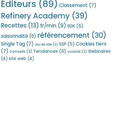
Éditeurs
(89)
Classement
(7)
Refinery Academy
(39)
Recettes
(13)
tr/min
(9)
SDK
(5)
référencement
(30)
saisonnalité
(6)
Single Tag
(7)
Cookies tiers
SSP
(5)
Jeu de rôle
(2)
(7)
Tendances
(5)
Webinaires
conseils
(3)
visibilité
(2)
(4)
site web
(4)