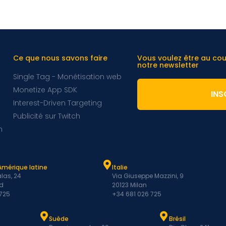
Ce que nous savons faire
Vous voulez être au co
notre newsletter
Single Tag - Monétisation web
Monetize App SDK
INS
Interest-Driven Targeting
Publicité sur Twitch
m
Amérique latine
Italie
las, 24
Via Giuseppe Mazzini, 9
d
20123 Milan
 725
+34 681 026 725
Suède
Brésil