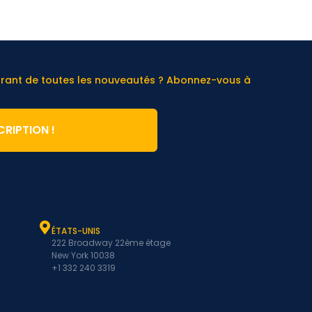
urant de toutes les nouveautés ? Abonnez-vous à
CRIPTION !
ÉTATS-UNIS
222 Broadway 22ème étage
New York 10038
+1 332 240 3319