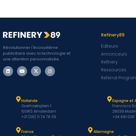
Refinery89
Éditeurs
Révolutionner l'écosystème
publicitaire avec la technologie et
Annonceurs
une attention personnalisée.
Refinery
Ressources
Referral Progra
Hollande
Espagne et 
Overhoeksplein 1
Francisco Sa
1031KS Amsterdam
28039 Madri
+31 (06) 11 74 78 09
+34 681 026
France
Allemagne