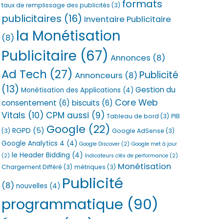
formats
taux de remplissage des publicités
(3)
publicitaires
(16)
Inventaire Publicitaire
la Monétisation
(8)
Publicitaire
(67)
Annonces
(8)
Ad Tech
(27)
Publicité
Annonceurs
(8)
(13)
Gestion du
Monétisation des Applications
(4)
Core Web
consentement
(6)
biscuits
(6)
Vitals
(10)
CPM aussi
(9)
Tableau de bord
(3)
PIB
Google
(22)
RGPD
(5)
(3)
Google AdSense
(3)
Google Analytics 4
(4)
Google Discover
(2)
Google met à jour
le Header Bidding
(4)
(2)
Indicateurs clés de performance
(2)
Monétisation
Chargement Différé
(3)
métriques
(3)
Publicité
(8)
nouvelles
(4)
programmatique
(90)