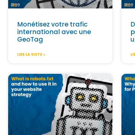
Monétisez votre trafic
D
international avec une
p
GeoTag
u
LIRE LA SUITE »
LI