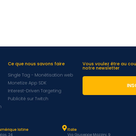
Ce que nous savons faire
Vous voulez être au co
notre newsletter
Single Tag - Monétisation web
Monetize App SDK
INS
Interest-Driven Targeting
Publicité sur Twitch
m
Amérique latine
Italie
las, 24
Via Giuseppe Mazzini, 9