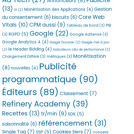
Publicité
Annonceurs
(8)
(13)
Gestion
Monétisation des Applications
(4)
IA
(2)
Core Web
du consentement
(6)
biscuits
(6)
Vitals
(10)
CPM aussi
(9)
Tableau de bord
(3)
PIB
Google
(22)
RGPD
(5)
(3)
Google AdSense
(3)
Google Analytics 4
(4)
Google Discover
(2)
Google met à jour
le Header Bidding
(4)
(2)
Indicateurs clés de performance
(2)
Monétisation
Chargement Différé
(3)
métriques
(3)
Publicité
(8)
nouvelles
(4)
programmatique
(90)
Éditeurs
(89)
Classement
(7)
Refinery Academy
(39)
Recettes
(13)
tr/min
(9)
SDK
(5)
référencement
(31)
saisonnalité
(6)
Single Tag
(7)
Cookies tiers
(7)
SSP
(5)
conseils