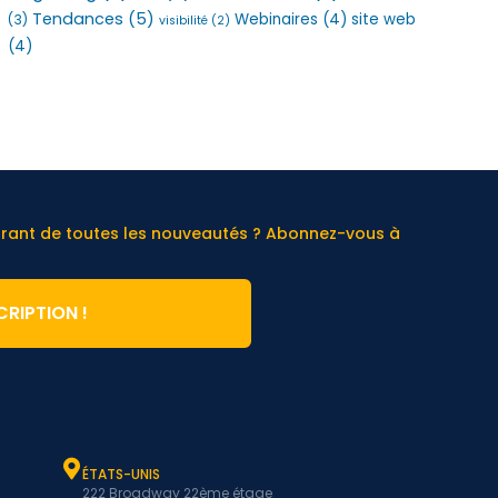
Tendances
(5)
Webinaires
(4)
site web
(3)
visibilité
(2)
(4)
urant de toutes les nouveautés ? Abonnez-vous à
CRIPTION !
ÉTATS-UNIS
222 Broadway 22ème étage