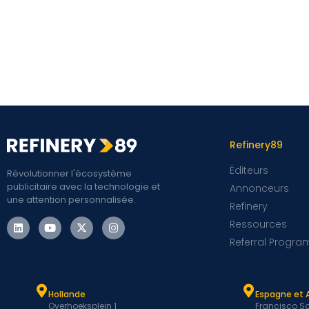
Refinery89
Éditeurs
Révolutionner l'écosystème
publicitaire avec la technologie et
Annonceurs
une attention personnalisée.
Refinery
Ressources
Referral Progra
Hollande
Espagne et 
Overhoeksplein 1
Francisco Sa