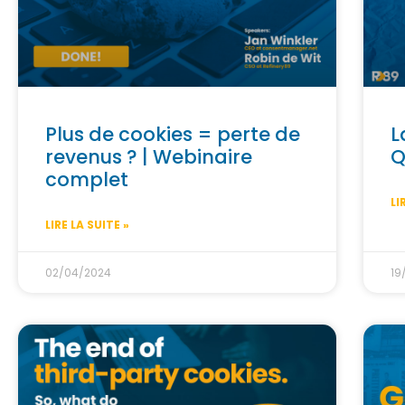
Plus de cookies = perte de
L
revenus ? | Webinaire
Q
complet
LI
LIRE LA SUITE »
02/04/2024
19