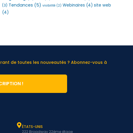
Tendances
(5)
Webinaires
(4)
site web
(3)
visibilité
(2)
(4)
urant de toutes les nouveautés ? Abonnez-vous à
CRIPTION !
ÉTATS-UNIS
222 Broadway 22ème étage