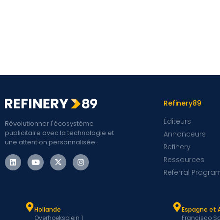
Refinery89
Éditeurs
Révolutionner l'écosystème
publicitaire avec la technologie et
Annonceurs
une attention personnalisée.
Refinery
Ressources
Referral Progra
Hollande
Espagne et 
Overhoeksplein 1
Francisco Sa