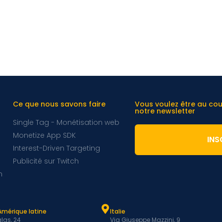
Ce que nous savons faire
Vous voulez être au co
notre newsletter
Single Tag - Monétisation web
Monetize App SDK
INS
Interest-Driven Targeting
Publicité sur Twitch
m
Amérique latine
Italie
las, 24
Via Giuseppe Mazzini, 9