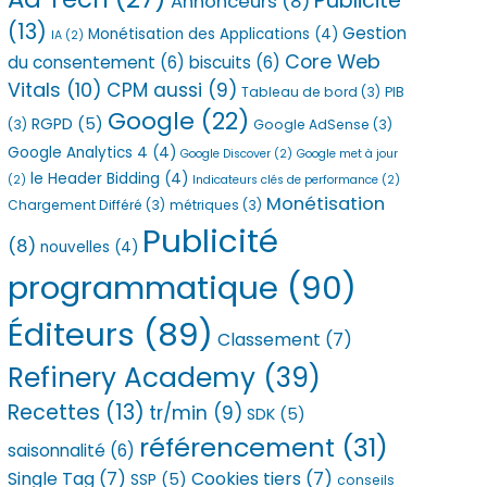
Publicité
Annonceurs
(8)
(13)
Gestion
Monétisation des Applications
(4)
IA
(2)
Core Web
du consentement
(6)
biscuits
(6)
Vitals
(10)
CPM aussi
(9)
Tableau de bord
(3)
PIB
Google
(22)
RGPD
(5)
(3)
Google AdSense
(3)
Google Analytics 4
(4)
Google Discover
(2)
Google met à jour
le Header Bidding
(4)
(2)
Indicateurs clés de performance
(2)
Monétisation
Chargement Différé
(3)
métriques
(3)
Publicité
(8)
nouvelles
(4)
programmatique
(90)
Éditeurs
(89)
Classement
(7)
Refinery Academy
(39)
Recettes
(13)
tr/min
(9)
SDK
(5)
référencement
(31)
saisonnalité
(6)
Single Tag
(7)
Cookies tiers
(7)
SSP
(5)
conseils