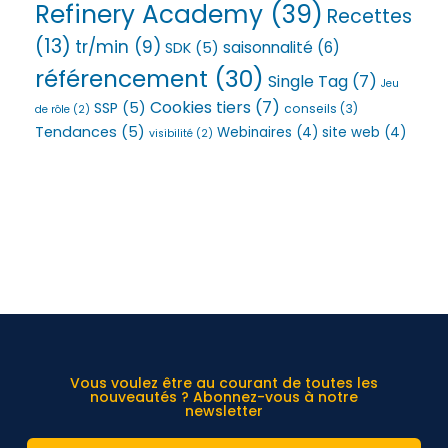
Refinery Academy
(39)
Recettes
(13)
tr/min
(9)
saisonnalité
(6)
SDK
(5)
référencement
(30)
Single Tag
(7)
Jeu
Cookies tiers
(7)
SSP
(5)
conseils
(3)
de rôle
(2)
Tendances
(5)
Webinaires
(4)
site web
(4)
visibilité
(2)
Vous voulez être au courant de toutes les
nouveautés ? Abonnez-vous à notre
newsletter