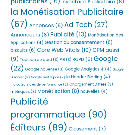
publicitaires
(16)
Inventaire Publicitaire
(8)
la Monétisation Publicitaire
(67)
Ad Tech
(27)
Annonces
(8)
Publicité
(13)
Annonceurs
(8)
Monétisation des
Gestion du consentement
(6)
Applications
(4)
Core Web Vitals
(10)
CPM aussi
biscuits
(6)
Google
(9)
RGPD
(5)
Tableau de bord
(3)
PIB
(3)
(22)
Google Analytics 4
(4)
Google AdSense
(3)
Google
le Header Bidding
(4)
Discover
(2)
Google met à jour
(2)
Chargement Différé
(3)
Indicateurs clés de performance
(2)
Monétisation
(8)
nouvelles
(4)
métriques
(3)
Publicité
programmatique
(90)
Éditeurs
(89)
Classement
(7)