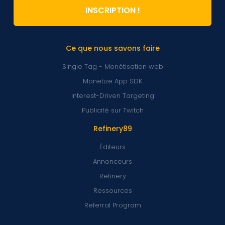
INSCRIPTION !
Ce que nous savons faire
Single Tag - Monétisation web
Monetize App SDK
Interest-Driven Targeting
Publicité sur Twitch
Refinery89
Éditeurs
Annonceurs
Refinery
Ressources
Referral Program