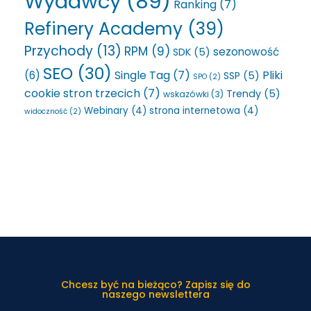
Wydawcy
(89)
Ranking
(7)
Refinery Academy
(39)
Przychody
(13)
RPM
(9)
sezonowość
SDK
(5)
SEO
(30)
Single Tag
(7)
Pliki
(6)
SSP
(5)
SPO
(2)
cookie stron trzecich
(7)
Trendy
(5)
wskazówki
(3)
Webinary
(4)
strona internetowa
(4)
widoczność
(2)
Chcesz być na bieżąco? Zapisz się do
naszego newslettera