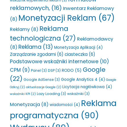
wskaźnik wypełnienia reklam
(3)
reklamowych,
(16)
Inwentarz Reklamowy
Monetyzacji Reklam
(67)
(8)
Reklama
Reklamy
(8)
technologiczna
(27)
Reklamodawcy
Reklama
(13)
(8)
Monetyzacja Aplikacji
(4)
Zarządzanie zgodami
(6)
ciasteczka
(6)
Podstawowe wskaźniki internetowe
(10)
Google
CPM
(9)
RODO
(5)
Panel
(3)
DSP
(3)
(22)
Google Analytics 4
(4)
Google AdSense
(3)
Google
Licytacja nagłówkowa
(4)
Odkryj
(2)
aktualizacje Google
(2)
Lazy Loading
(3)
wskaźniki
(3)
wskaźniki KPI
(2)
Reklama
Monetyzacja
(8)
wiadomości
(4)
programatyczna
(90)