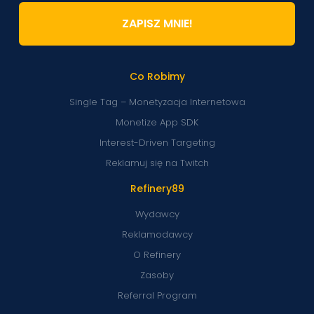
ZAPISZ MNIE!
Co Robimy
Single Tag – Monetyzacja Internetowa
Monetize App SDK
Interest-Driven Targeting
Reklamuj się na Twitch
Refinery89
Wydawcy
Reklamodawcy
O Refinery
Zasoby
Referral Program