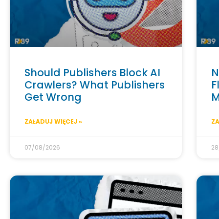
Should Publishers Block AI
N
Crawlers? What Publishers
F
Get Wrong
M
ZAŁADUJ WIĘCEJ »
ZA
07/08/2026
28