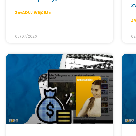
z
ZAŁADUJ WIĘCEJ »
ZA
07/07/2026
02