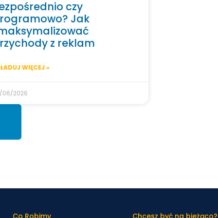
ezpośrednio czy
rogramowo? Jak
maksymalizować
rzychody z reklam
ŁADUJ WIĘCEJ »
/06/2026
Co Robimy
Chcesz być na bieżąco?