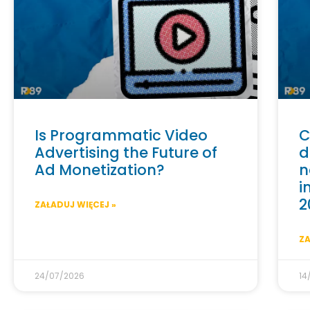
Is Programmatic Video
C
Advertising the Future of
d
Ad Monetization?
n
i
2
ZAŁADUJ WIĘCEJ »
ZA
24/07/2026
14