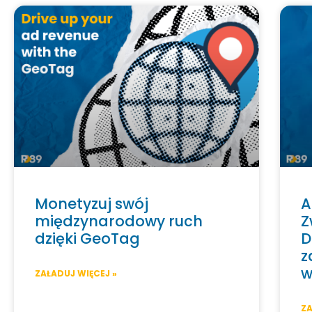
Monetyzuj swój
A
międzynarodowy ruch
Z
dzięki GeoTag
D
z
w
ZAŁADUJ WIĘCEJ »
ZA