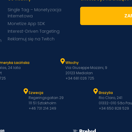
Single Tag – Monetyzacja
ZAP
Internetowa
Monetize App SDK
Interest-Driven Targeting
Reklamuj się na Twitch
m
Ameryka Łacińska
Włochy
las, 24 lata
Via Giuseppe Mazzini, 9
t
20123 Mediolan
 725
+34 681 026 725
Szwecja
Brazylia
Regeringsgatan 29
Rio Claro, 241
111 51 Sztokholm
01332-010 São Pau
+46 731 214 249
+34 650 828 529