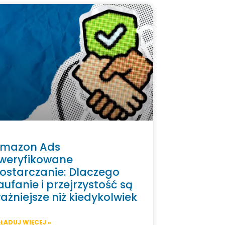
mazon Ads
weryfikowane
ostarczanie: Dlaczego
aufanie i przejrzystość są
ażniejsze niż kiedykolwiek
ŁADUJ WIĘCEJ »