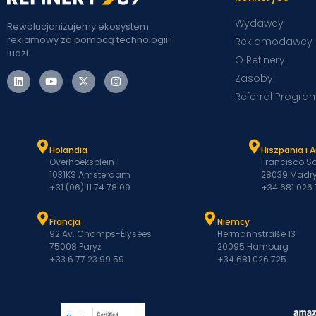
Wydawcy
Rewolucjonizujemy ekosystem
reklamowy za pomocą technologii i
Reklamodawcy
ludzi.
O Refinery
Zasoby
Referral Progra
Holandia
Hiszpania i 
Overhoeksplein 1
Francisco Sa
1031KS Amsterdam
28039 Madry
+31 (06) 11 74 78 09
+34 681 026
Francja
Niemcy
92 Av. Champs-Élysées
Hermannstraße 13
75008 Paryż
20095 Hamburg
+33 6 77 23 99 59
+34 681 026 725