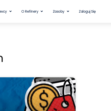
awcy
O Refinery
Zasoby
Zaloguj Się
m