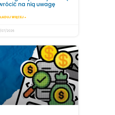
wrócić na nią uwagę
ŁADUJ WIĘCEJ »
/07/2026