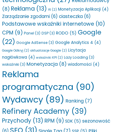
Reklamodawcy
Reklama
(13)
(8)
Monetyzacja Aplikacji
(4)
AI
(2)
Zarządzanie zgodami
(6)
ciasteczka
(6)
Podstawowe wskaźniki internetowe
(10)
Google
CPM
(9)
RODO
(5)
Panel
(3)
DSP
(3)
(22)
Google Analytics 4
(4)
Google AdSense
(3)
Licytacja
Google Odkryj
(2)
aktualizacje Google
(2)
nagłówkowa
(4)
Lazy Loading
(3)
wskaźniki KPI
(2)
Monetyzacja
(8)
wiadomości
(4)
wskaźniki
(3)
Reklama
programatyczna
(90)
Wydawcy
(89)
Ranking
(7)
Refinery Academy
(39)
Przychody
(13)
RPM
(9)
sezonowość
SDK
(5)
SEO
(31)
Single Tag
(7)
Pliki
(6)
SSP
(5)