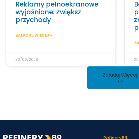
Reklamy pełnoekranowe
B
wyjaśnione: Zwiększ
p
przychody
z
p
ZAŁADUJ WIĘCEJ »
ZA
30/06/2026
25
Załaduj Więcej
Refinery89