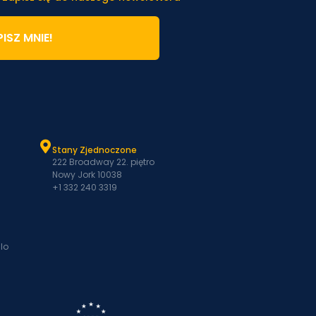
ISZ MNIE!
Stany Zjednoczone
222 Broadway 22. piętro
Nowy Jork 10038
+1 332 240 3319
lo