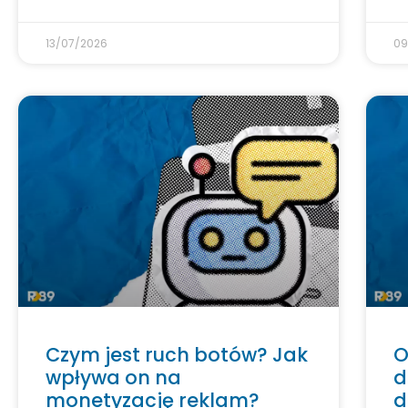
13/07/2026
09
Czym jest ruch botów? Jak
O
wpływa on na
d
monetyzację reklam?
d