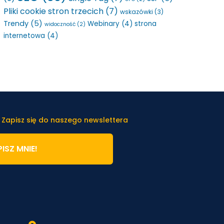
Pliki cookie stron trzecich
(7)
wskazówki
(3)
Trendy
(5)
Webinary
(4)
strona
widoczność
(2)
internetowa
(4)
 Zapisz się do naszego newslettera
ISZ MNIE!