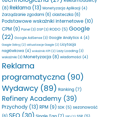
Reklamodawcy
Reklama
(13)
(8)
Monetyzacja Aplikacji
(4)
Zarządzanie zgodami
(6)
ciasteczka
(6)
Podstawowe wskaźniki internetowe
(10)
Google
CPM
(9)
RODO
(5)
Panel
(3)
DSP
(3)
(22)
Google Analytics 4
(4)
Google AdSense
(3)
Licytacja
Google Odkryj
(2)
aktualizacje Google
(2)
nagłówkowa
(4)
Lazy Loading
(3)
wskaźniki KPI
(2)
Monetyzacja
(8)
wiadomości
(4)
wskaźniki
(3)
Reklama
programatyczna
(90)
Wydawcy
(89)
Ranking
(7)
Refinery Academy
(39)
Przychody
(13)
RPM
(9)
sezonowość
SDK
(5)
SEO
(30)
Single Tag
(7)
(6)
SSP
(5)
SPO
(2)