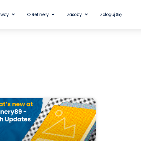
awcy
O Refinery
Zasoby
Zaloguj Się