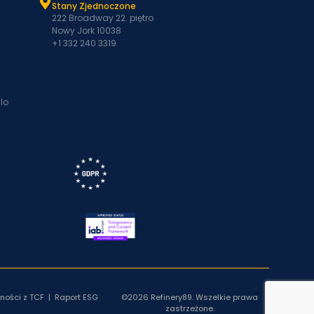
Stany Zjednoczone
222 Broadway 22. piętro
Nowy Jork 10038
+1 332 240 3319
lo
ności z TCF
|
Raport ESG
©2026 Refinery89. Wszelkie prawa
zastrzeżone.