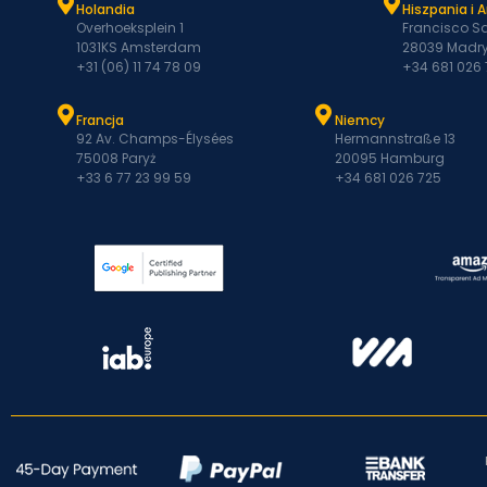
Holandia
Hiszpania i 
Overhoeksplein 1
Francisco Sa
1031KS Amsterdam
28039 Madry
+31 (06) 11 74 78 09
+34 681 026
Francja
Niemcy
92 Av. Champs-Élysées
Hermannstraße 13
75008 Paryż
20095 Hamburg
+33 6 77 23 99 59
+34 681 026 725