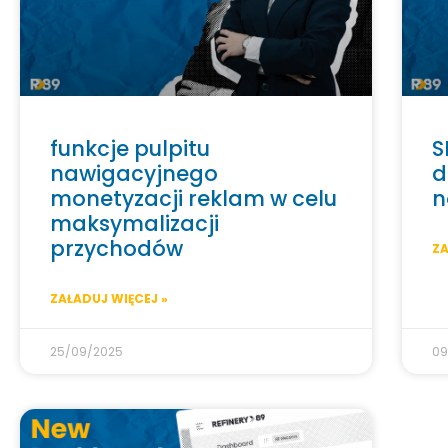
funkcje pulpitu
S
nawigacyjnego
d
monetyzacji reklam w celu
n
maksymalizacji
przychodów
ZA
ZAŁADUJ WIĘCEJ »
25/09/2025
09