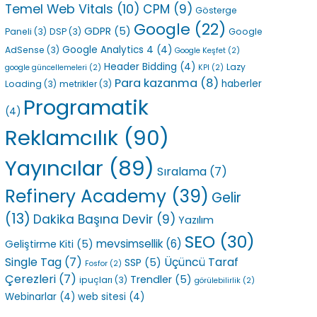
Temel Web Vitals
(10)
CPM
(9)
Gösterge
Google
(22)
GDPR
(5)
Paneli
(3)
DSP
(3)
Google
Google Analytics 4
(4)
AdSense
(3)
Google Keşfet
(2)
Header Bidding
(4)
Lazy
google güncellemeleri
(2)
KPI
(2)
Para kazanma
(8)
haberler
Loading
(3)
metrikler
(3)
Programatik
(4)
Reklamcılık
(90)
Yayıncılar
(89)
Sıralama
(7)
Refinery Academy
(39)
Gelir
(13)
Dakika Başına Devir
(9)
Yazılım
SEO
(30)
mevsimsellik
(6)
Geliştirme Kiti
(5)
Single Tag
(7)
Üçüncü Taraf
SSP
(5)
Fosfor
(2)
Çerezleri
(7)
Trendler
(5)
ipuçları
(3)
görülebilirlik
(2)
Webinarlar
(4)
web sitesi
(4)