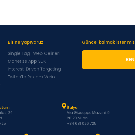
Biz ne yapıyoruz
Güncel kalmak ister mis
Single Tag- Web Gelirleri
BENI
Monetize App SDK
Interest-Driven Targeting
Twitch’te Reklam Verin
m
Latam
İtalya
las, 24
Via Giuseppe Mazzini, 9
d
20123 Milan
 725
+34 681 026 725