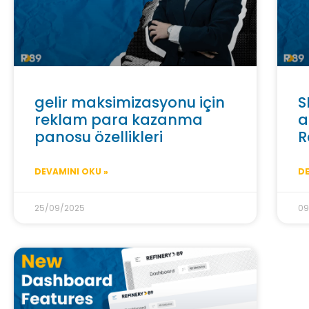
gelir maksimizasyonu için
S
reklam para kazanma
a
panosu özellikleri
R
DEVAMINI OKU »
DE
25/09/2025
09