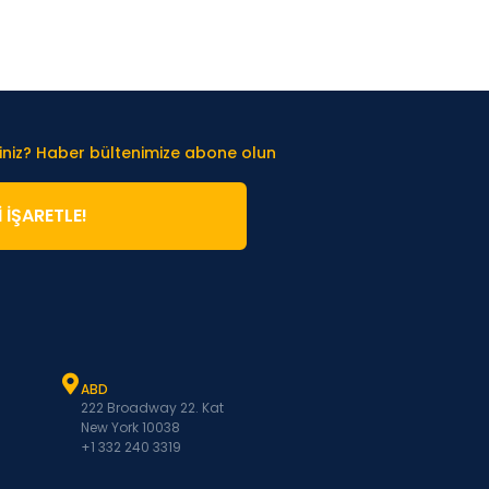
iniz? Haber bültenimize abone olun
̇ İŞARETLE!
ABD
222 Broadway 22. Kat
New York 10038
+1 332 240 3319