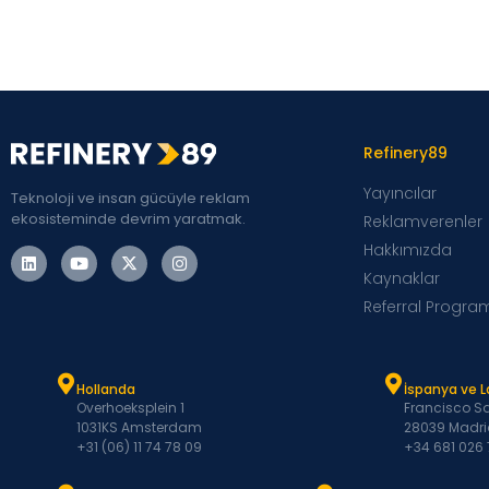
Refinery89
Yayıncılar
Teknoloji ve insan gücüyle reklam
ekosisteminde devrim yaratmak.
Reklamverenler
Hakkımızda
Kaynaklar
Referral Progra
Hollanda
İspanya ve 
Overhoeksplein 1
Francisco Sa
1031KS Amsterdam
28039 Madri
+31 (06) 11 74 78 09
+34 681 026