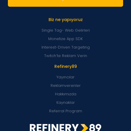
Biz ne yapıyoruz
Single Tag- Web Gelirleri
Monetize App SDK
Interest-Driven Targeting
Twitch’te Reklam Verin
Refinery89
Yayıncılar
Reklamverenler
Hakkımızda
Kaynaklar
Referral Program