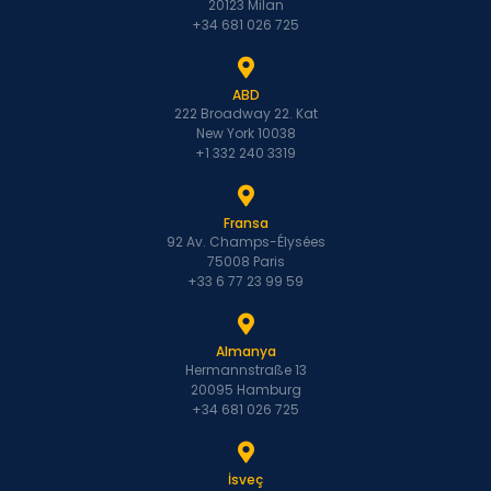
20123 Milan
+34 681 026 725
ABD
222 Broadway 22. Kat
New York 10038
+1 332 240 3319
Fransa
92 Av. Champs-Élysées
75008 Paris
+33 6 77 23 99 59
Almanya
Hermannstraße 13
20095 Hamburg
+34 681 026 725
İsveç