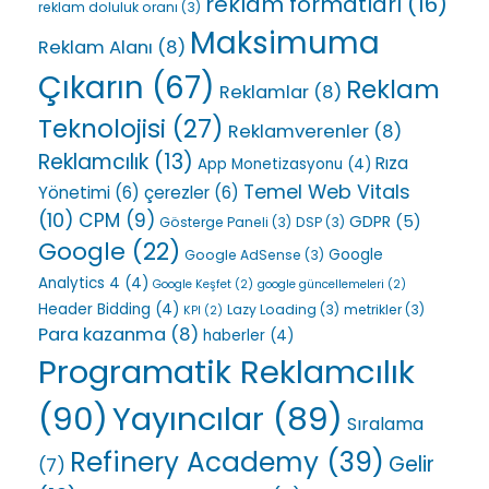
reklam formatları
(16)
reklam doluluk oranı
(3)
Maksimuma
Reklam Alanı
(8)
Çıkarın
(67)
Reklam
Reklamlar
(8)
Teknolojisi
(27)
Reklamverenler
(8)
Reklamcılık
(13)
Rıza
App Monetizasyonu
(4)
Temel Web Vitals
Yönetimi
(6)
çerezler
(6)
(10)
CPM
(9)
GDPR
(5)
Gösterge Paneli
(3)
DSP
(3)
Google
(22)
Google
Google AdSense
(3)
Analytics 4
(4)
Google Keşfet
(2)
google güncellemeleri
(2)
Header Bidding
(4)
Lazy Loading
(3)
metrikler
(3)
KPI
(2)
Para kazanma
(8)
haberler
(4)
Programatik Reklamcılık
(90)
Yayıncılar
(89)
Sıralama
Refinery Academy
(39)
Gelir
(7)