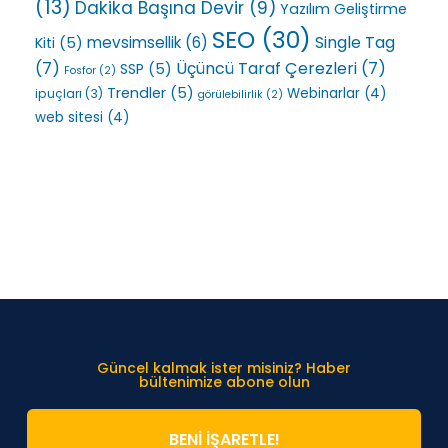
(13)
Dakika Başına Devir
(9)
Yazılım Geliştirme
SEO
(30)
Single Tag
mevsimsellik
(6)
Kiti
(5)
(7)
Üçüncü Taraf Çerezleri
(7)
SSP
(5)
Fosfor
(2)
Trendler
(5)
Webinarlar
(4)
ipuçları
(3)
görülebilirlik
(2)
web sitesi
(4)
Güncel kalmak ister misiniz? Haber
bültenimize abone olun
BENİ İŞARETLE!