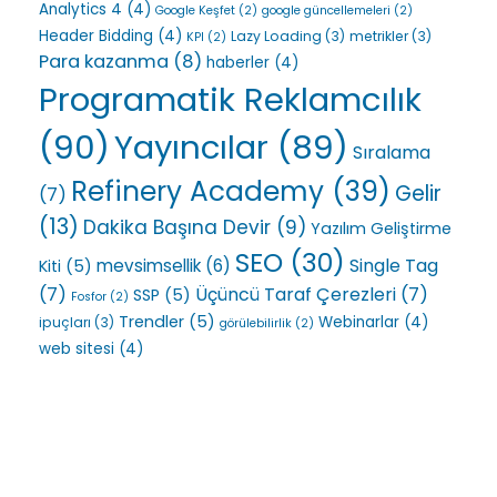
Analytics 4
(4)
Google Keşfet
(2)
google güncellemeleri
(2)
Header Bidding
(4)
Lazy Loading
(3)
metrikler
(3)
KPI
(2)
Para kazanma
(8)
haberler
(4)
Programatik Reklamcılık
(90)
Yayıncılar
(89)
Sıralama
Refinery Academy
(39)
Gelir
(7)
(13)
Dakika Başına Devir
(9)
Yazılım Geliştirme
SEO
(30)
Single Tag
mevsimsellik
(6)
Kiti
(5)
(7)
Üçüncü Taraf Çerezleri
(7)
SSP
(5)
Fosfor
(2)
Trendler
(5)
Webinarlar
(4)
ipuçları
(3)
görülebilirlik
(2)
web sitesi
(4)