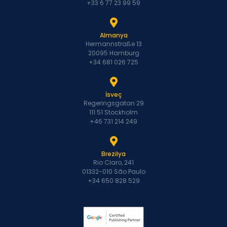
+33 6 77 23 99 59
Almanya
Hermannstraße 13
20095 Hamburg
+34 681 026 725
İsveç
Regeringsgatan 29
111 51 Stockholm
+46 731 214 249
Brezilya
Rio Claro, 241
01332-010 São Paulo
+34 650 828 529