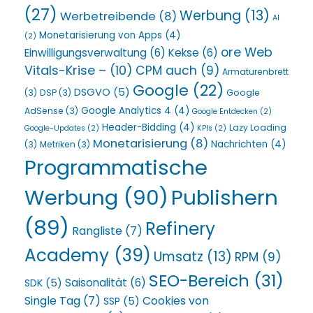
(27)
Werbung
(13)
Werbetreibende
(8)
AI
Monetarisierung von Apps
(4)
(2)
ore Web
Einwilligungsverwaltung
(6)
Kekse
(6)
Vitals-Krise –
(10)
CPM auch
(9)
Armaturenbrett
Google
(22)
DSGVO
(5)
(3)
DSP
(3)
Google
Google Analytics 4
(4)
AdSense
(3)
Google Entdecken
(2)
Header-Bidding
(4)
Lazy Loading
Google-Updates
(2)
KPIs
(2)
Monetarisierung
(8)
Nachrichten
(4)
(3)
Metriken
(3)
Programmatische
Werbung
(90)
Publishern
(89)
Refinery
Rangliste
(7)
Academy
(39)
Umsatz
(13)
RPM
(9)
SEO-Bereich
(31)
Saisonalität
(6)
SDK
(5)
Single Tag
(7)
Cookies von
SSP
(5)