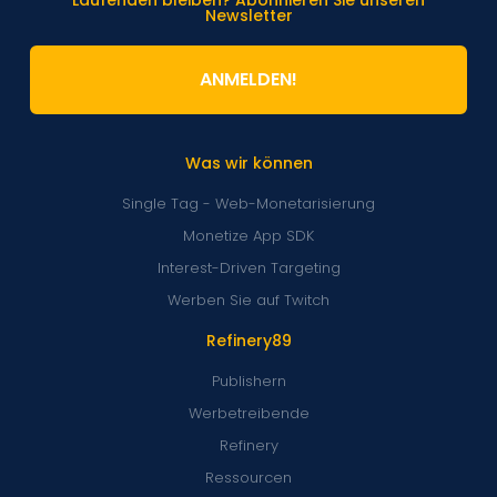
Laufenden bleiben? Abonnieren Sie unseren
Newsletter
ANMELDEN!
Was wir können
Single Tag - Web-Monetarisierung
Monetize App SDK
Interest-Driven Targeting
Werben Sie auf Twitch
Refinery89
Publishern
Werbetreibende
Refinery
Ressourcen