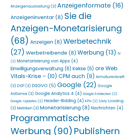
Anzeigenformate
(16)
Anzeigenauslastung
(3)
Sie die
Anzeigeninventar
(8)
Anzeigen-Monetarisierung
(68)
Werbetechnik
Anzeigen
(8)
(27)
Werbung
(13)
Werbetreibende
(8)
AI
Monetarisierung von Apps
(4)
(2)
ore Web
Einwilligungsverwaltung
(6)
Kekse
(6)
Vitals-Krise –
(10)
CPM auch
(9)
Armaturenbrett
Google
(22)
DSGVO
(5)
(3)
DSP
(3)
Google
Google Analytics 4
(4)
AdSense
(3)
Google Entdecken
(2)
Header-Bidding
(4)
Lazy Loading
Google-Updates
(2)
KPIs
(2)
Monetarisierung
(8)
Nachrichten
(4)
(3)
Metriken
(3)
Programmatische
Werbung
(90)
Publishern