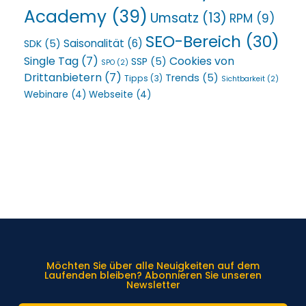
Academy
(39)
Umsatz
(13)
RPM
(9)
SEO-Bereich
(30)
Saisonalität
(6)
SDK
(5)
Single Tag
(7)
Cookies von
SSP
(5)
SPO
(2)
Drittanbietern
(7)
Trends
(5)
Tipps
(3)
Sichtbarkeit
(2)
Webinare
(4)
Webseite
(4)
Möchten Sie über alle Neuigkeiten auf dem
Laufenden bleiben? Abonnieren Sie unseren
Newsletter