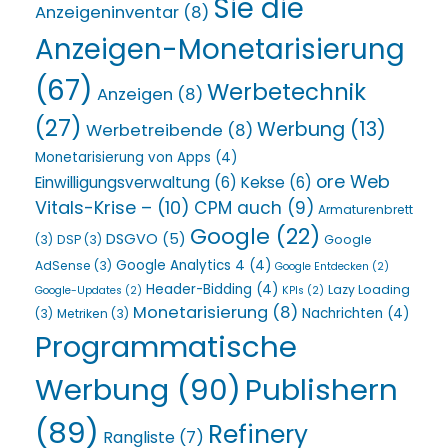
Sie die
Anzeigeninventar
(8)
Anzeigen-Monetarisierung
(67)
Werbetechnik
Anzeigen
(8)
(27)
Werbung
(13)
Werbetreibende
(8)
Monetarisierung von Apps
(4)
ore Web
Einwilligungsverwaltung
(6)
Kekse
(6)
Vitals-Krise –
(10)
CPM auch
(9)
Armaturenbrett
Google
(22)
DSGVO
(5)
(3)
DSP
(3)
Google
Google Analytics 4
(4)
AdSense
(3)
Google Entdecken
(2)
Header-Bidding
(4)
Lazy Loading
Google-Updates
(2)
KPIs
(2)
Monetarisierung
(8)
Nachrichten
(4)
(3)
Metriken
(3)
Programmatische
Werbung
(90)
Publishern
(89)
Refinery
Rangliste
(7)