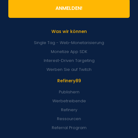
ANMELDEN!
Was wir können
Single Tag - Web-Monetarisierung
Monetize App SDK
Interest-Driven Targeting
Werben Sie auf Twitch
Refinery89
Publishern
Werbetreibende
Refinery
Ressourcen
Referral Program