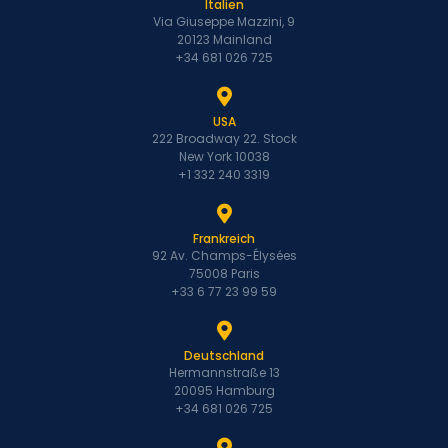
Italien
Via Giuseppe Mazzini, 9
20123 Mainland
+34 681 026 725
USA
222 Broadway 22. Stock
New York 10038
+1 332 240 3319
Frankreich
92 Av. Champs-Élysées
75008 Paris
+33 6 77 23 99 59
Deutschland
Hermannstraße 13
20095 Hamburg
+34 681 026 725