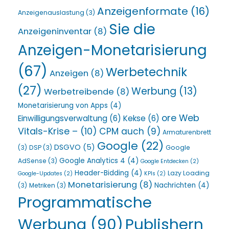
Anzeigenformate
(16)
Anzeigenauslastung
(3)
Sie die
Anzeigeninventar
(8)
Anzeigen-Monetarisierung
(67)
Werbetechnik
Anzeigen
(8)
(27)
Werbung
(13)
Werbetreibende
(8)
Monetarisierung von Apps
(4)
ore Web
Einwilligungsverwaltung
(6)
Kekse
(6)
Vitals-Krise –
(10)
CPM auch
(9)
Armaturenbrett
Google
(22)
DSGVO
(5)
(3)
DSP
(3)
Google
Google Analytics 4
(4)
AdSense
(3)
Google Entdecken
(2)
Header-Bidding
(4)
Lazy Loading
Google-Updates
(2)
KPIs
(2)
Monetarisierung
(8)
Nachrichten
(4)
(3)
Metriken
(3)
Programmatische
Werbung
(90)
Publishern