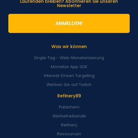
Laufenden bleiben? Abonnieren Sie unseren
Newsletter
ANMELDEN!
Was wir können
Single Tag - Web-Monetarisierung
Monetize App SDK
Interest-Driven Targeting
Werben Sie auf Twitch
Refinery89
Publishern
Werbetreibende
Refinery
Ressourcen