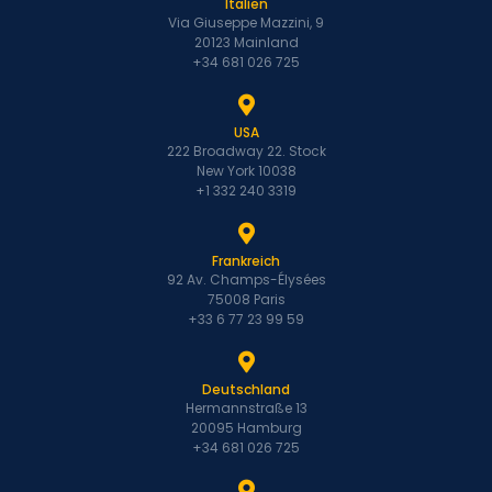
Italien
Via Giuseppe Mazzini, 9
20123 Mainland
+34 681 026 725
USA
222 Broadway 22. Stock
New York 10038
+1 332 240 3319
Frankreich
92 Av. Champs-Élysées
75008 Paris
+33 6 77 23 99 59
Deutschland
Hermannstraße 13
20095 Hamburg
+34 681 026 725