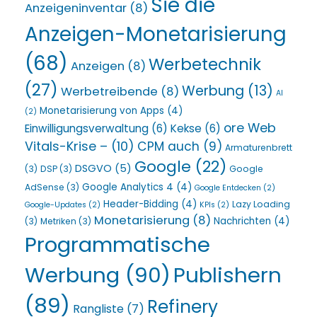
Sie die
Anzeigeninventar
(8)
Anzeigen-Monetarisierung
(68)
Werbetechnik
Anzeigen
(8)
(27)
Werbung
(13)
Werbetreibende
(8)
AI
Monetarisierung von Apps
(4)
(2)
ore Web
Einwilligungsverwaltung
(6)
Kekse
(6)
Vitals-Krise –
(10)
CPM auch
(9)
Armaturenbrett
Google
(22)
DSGVO
(5)
(3)
DSP
(3)
Google
Google Analytics 4
(4)
AdSense
(3)
Google Entdecken
(2)
Header-Bidding
(4)
Lazy Loading
Google-Updates
(2)
KPIs
(2)
Monetarisierung
(8)
Nachrichten
(4)
(3)
Metriken
(3)
Programmatische
Werbung
(90)
Publishern
(89)
Refinery
Rangliste
(7)