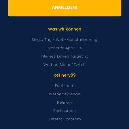
ANMELDEN!
Was wir können
Single Tag - Web-Monetarisierung
Monetize App SDK
Interest-Driven Targeting
Werben Sie auf Twitch
Refinery89
Publishern
Werbetreibende
Refinery
Ressourcen
Referral Program