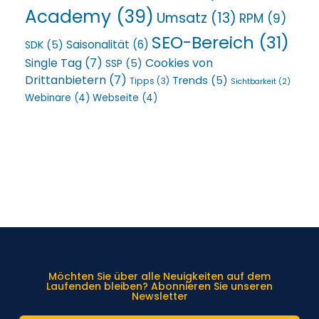
Academy
(39)
Umsatz
(13)
RPM
(9)
SEO-Bereich
(31)
Saisonalität
(6)
SDK
(5)
Single Tag
(7)
Cookies von
SSP
(5)
Drittanbietern
(7)
Trends
(5)
Tipps
(3)
Sichtbarkeit
(2)
Webinare
(4)
Webseite
(4)
Möchten Sie über alle Neuigkeiten auf dem
Laufenden bleiben? Abonnieren Sie unseren
Newsletter