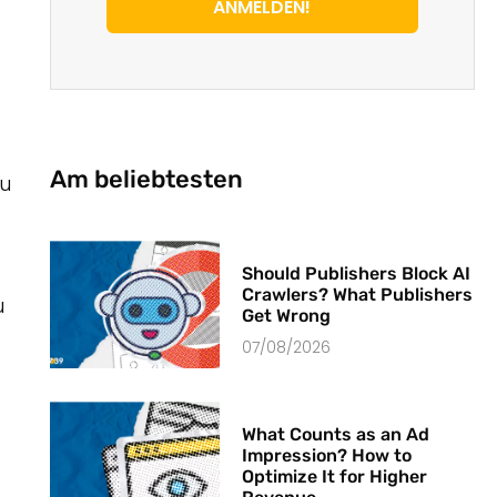
ANMELDEN!
Am beliebtesten
zu
Should Publishers Block AI
Crawlers? What Publishers
u
Get Wrong
07/08/2026
What Counts as an Ad
Impression? How to
Optimize It for Higher