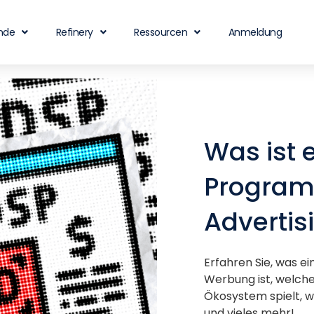
nde
Refinery
Ressourcen
Anmeldung
Was ist 
Program
Advertis
Erfahren Sie, was e
Werbung ist, welch
Ökosystem spielt, w
und vieles mehr!