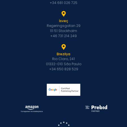
+34 681 026 725
İsveç
Regeringsgatan 29
111 51 Stockholm
+46 731 214 249
Brezilya
Rio Claro, 241
01332-010 São Paulo
+34 650 828 529