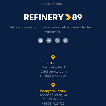
Referral Program
Teknoloji ve insan gücüyle reklam ekosisteminde devrim
yaratmak.
Hollanda
Overhoeksplein 1
1031KS Amsterdam
+31 (06) 11 74 78 09
İspanya ve Latam
Francisco Salas, 24
28039 Madrid
+34 681 026 725