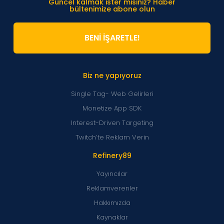
Güncel kalmak ister misiniz? Haber
bültenimize abone olun
BENİ İŞARETLE!
Biz ne yapıyoruz
Single Tag- Web Gelirleri
Monetize App SDK
Interest-Driven Targeting
Twitch’te Reklam Verin
Refinery89
Yayıncılar
Reklamverenler
Hakkımızda
Kaynaklar