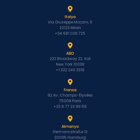
İtalya
Via Giuseppe Mazzini, 9
20123 Milan
+34 681 026 725
ABD
222 Broadway 22. Kat
New York 10038
+1 332 240 3319
Fransa
92 Av. Champs-Élysées
75008 Paris
+33 6 77 23 99 59
Almanya
Hermannstraße 13
20095 Hamburg