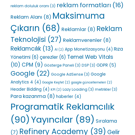
reklam formatları
(16)
reklam doluluk oranı
(3)
Maksimuma
Reklam Alanı
(8)
Çıkarın
(68)
Reklam
Reklamlar
(8)
Teknolojisi
(27)
Reklamverenler
(8)
Reklamcılık
(13)
Rıza
App Monetizasyonu
(4)
AI
(2)
Temel Web Vitals
Yönetimi
(6)
çerezler
(6)
(10)
CPM
(9)
GDPR
(5)
Gösterge Paneli
(3)
DSP
(3)
Google
(22)
Google
Google AdSense
(3)
Analytics 4
(4)
Google Keşfet
(2)
google güncellemeleri
(2)
Header Bidding
(4)
Lazy Loading
(3)
metrikler
(3)
KPI
(2)
Para kazanma
(8)
haberler
(4)
Programatik Reklamcılık
(90)
Yayıncılar
(89)
Sıralama
Refinery Academy
(39)
Gelir
(7)