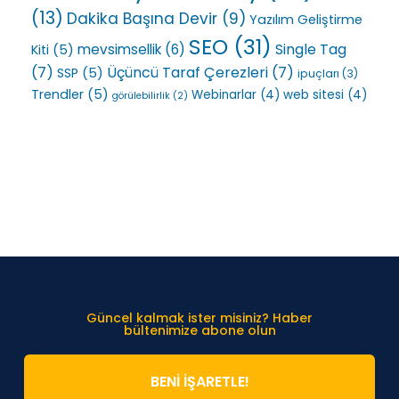
(13)
Dakika Başına Devir
(9)
Yazılım Geliştirme
SEO
(31)
Single Tag
mevsimsellik
(6)
Kiti
(5)
(7)
Üçüncü Taraf Çerezleri
(7)
SSP
(5)
ipuçları
(3)
Trendler
(5)
Webinarlar
(4)
web sitesi
(4)
görülebilirlik
(2)
Güncel kalmak ister misiniz? Haber
bültenimize abone olun
BENİ İŞARETLE!