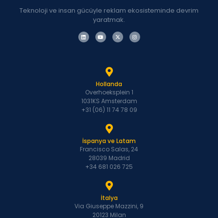
Teknoloji ve insan gücüyle reklam ekosisteminde devrim
yaratmak.
Hollanda
Overhoeksplein 1
1031KS Amsterdam
+31 (06) 11 74 78 09
İspanya ve Latam
Francisco Salas, 24
28039 Madrid
+34 681 026 725
İtalya
Via Giuseppe Mazzini, 9
20123 Milan