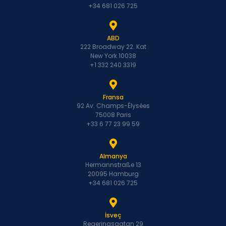
+34 681 026 725
ABD
222 Broadway 22. Kat
New York 10038
+1 332 240 3319
Fransa
92 Av. Champs-Élysées
75008 Paris
+33 6 77 23 99 59
Almanya
Hermannstraße 13
20095 Hamburg
+34 681 026 725
İsveç
Regeringsgatan 29