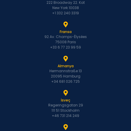
222 Broadway 22. Kat
New York 10038
+1 332 240 3319
Fransa
92 Av. Champs-Élysées
75008 Paris
+33 6 77 23 99 59
Almanya
Hermannstraße 13
20095 Hamburg
+34 681 026 725
İsveç
Regeringsgatan 29
111 51 Stockholm
+46 731 214 249