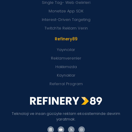
Single Tag- Web Gelirleri
Monetize App SDK
Interest-Driven Targeting
Twitch’te Reklam Verin
Refinery89
Yayıncılar
Reklamverenler
Hakkımızda
Kaynaklar
Referral Program
Teknoloji ve insan gücüyle reklam ekosisteminde devrim
yaratmak.