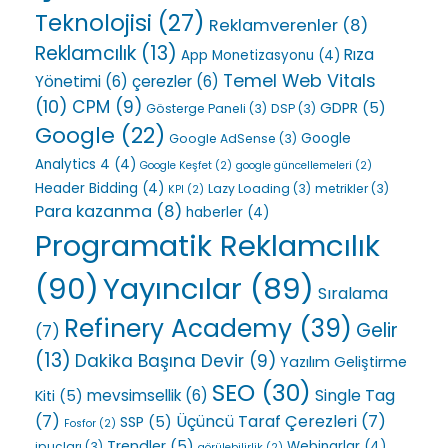
Teknolojisi
(27)
Reklamverenler
(8)
Reklamcılık
(13)
Rıza
App Monetizasyonu
(4)
Temel Web Vitals
Yönetimi
(6)
çerezler
(6)
(10)
CPM
(9)
GDPR
(5)
Gösterge Paneli
(3)
DSP
(3)
Google
(22)
Google
Google AdSense
(3)
Analytics 4
(4)
Google Keşfet
(2)
google güncellemeleri
(2)
Header Bidding
(4)
Lazy Loading
(3)
metrikler
(3)
KPI
(2)
Para kazanma
(8)
haberler
(4)
Programatik Reklamcılık
(90)
Yayıncılar
(89)
Sıralama
Refinery Academy
(39)
Gelir
(7)
(13)
Dakika Başına Devir
(9)
Yazılım Geliştirme
SEO
(30)
Single Tag
mevsimsellik
(6)
Kiti
(5)
(7)
Üçüncü Taraf Çerezleri
(7)
SSP
(5)
Fosfor
(2)
Trendler
(5)
Webinarlar
(4)
ipuçları
(3)
görülebilirlik
(2)