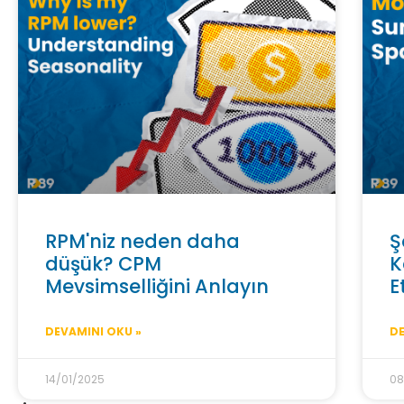
RPM'niz neden daha
Ş
düşük? CPM
K
Mevsimselliğini Anlayın
E
DEVAMINI OKU »
DE
14/01/2025
08