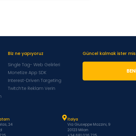
Biz ne yapıyoruz
Güncel kalmak ister mis
Single Tag- Web Gelirleri
BENI
Monetize App SDK
Interest-Driven Targeting
Twitch’te Reklam Verin
m
Latam
İtalya
las, 24
Via Giuseppe Mazzini, 9
d
20123 Milan
 725
+34 681 026 725