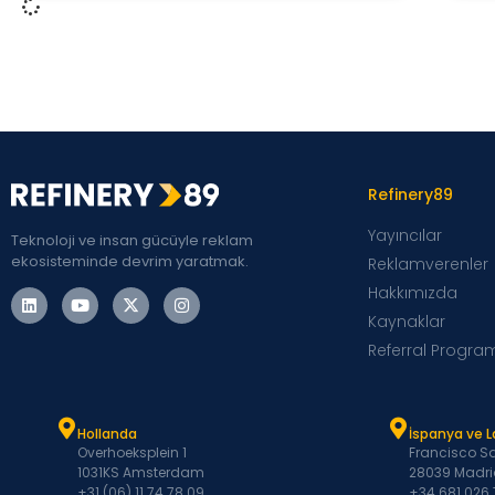
Refinery89
Yayıncılar
Teknoloji ve insan gücüyle reklam
ekosisteminde devrim yaratmak.
Reklamverenler
Hakkımızda
Kaynaklar
Referral Progra
Hollanda
İspanya ve 
Overhoeksplein 1
Francisco Sa
1031KS Amsterdam
28039 Madri
+31 (06) 11 74 78 09
+34 681 026