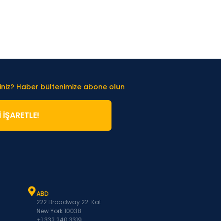
iniz? Haber bültenimize abone olun
̇ İŞARETLE!
ABD
222 Broadway 22. Kat
New York 10038
+1 332 240 3319