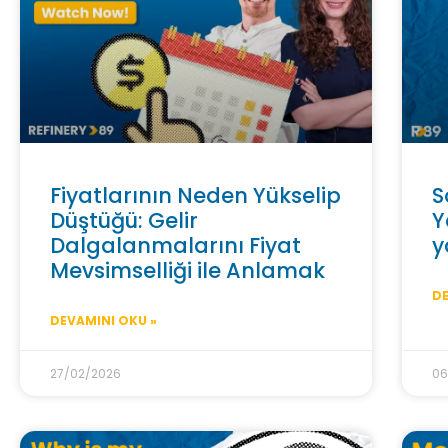
Fiyatlarının Neden Yükselip
S
Düştüğü: Gelir
Y
Dalgalanmalarını Fiyat
y
Mevsimselliği ile Anlamak
DE
DEVAMINI OKU »
27/02/2026
06