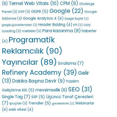
Temel Web Vitals
(10)
CPM
(9)
(6)
Gösterge
Google
(22)
GDPR
(5)
Paneli
(3)
DSP
(3)
Google
Google Analytics 4
(4)
AdSense
(3)
Google Keşfet
(2)
Header Bidding
(4)
Lazy
google güncellemeleri
(2)
KPI
(2)
Para kazanma
(8)
haberler
Loading
(3)
metrikler
(3)
Programatik
(4)
Reklamcılık
(90)
Yayıncılar
(89)
Sıralama
(7)
Refinery Academy
(39)
Gelir
(13)
Dakika Başına Devir
(9)
Yazılım
SEO
(31)
mevsimsellik
(6)
Geliştirme Kiti
(5)
Single Tag
(7)
Üçüncü Taraf Çerezleri
SSP
(5)
(7)
Trendler
(5)
Webinarlar
ipuçları
(3)
görülebilirlik
(2)
(4)
web sitesi
(4)