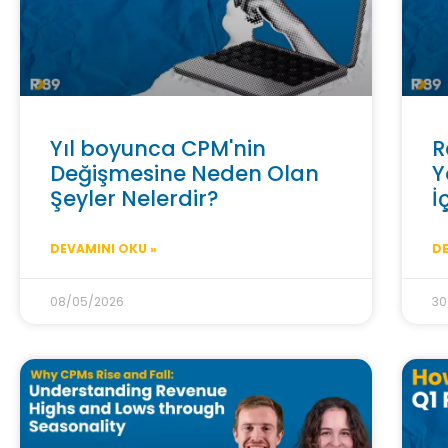
Yıl boyunca CPM'nin
R
Değişmesine Neden Olan
Y
Şeyler Nelerdir?
İ
DEVAMINI OKU »
DE
08/05/2026
30