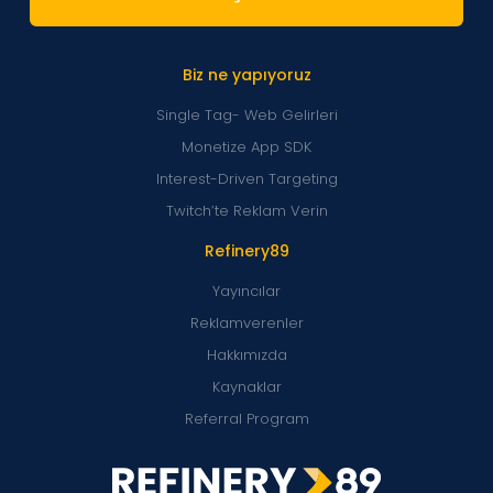
Biz ne yapıyoruz
Single Tag- Web Gelirleri
Monetize App SDK
Interest-Driven Targeting
Twitch’te Reklam Verin
Refinery89
Yayıncılar
Reklamverenler
Hakkımızda
Kaynaklar
Referral Program