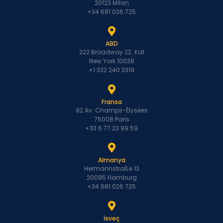
20123 Milan
+34 681 026 725
ABD
222 Broadway 22. Kat
New York 10038
+1 332 240 3319
Fransa
92 Av. Champs-Élysées
75008 Paris
+33 6 77 23 99 59
Almanya
Hermannstraße 13
20095 Hamburg
+34 681 026 725
İsveç