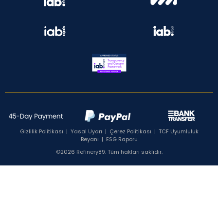
Gizlilik Politikası
|
Yasal Uyarı
|
Çerez Politikası
|
TCF Uyumluluk
Beyanı
|
ESG Raporu
©2026 Refinery89. Tüm hakları saklıdır.