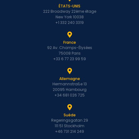
ÉTATS-UNIS
222 Broadway 22ème étage
New York 10038
+1 332 240 3319
France
92 Av. Champs-Élysées
75008 Paris
+33 6 77 23 99 59
Allemagne
Hermannstraße 13
20095 Hambourg
+34 681 026 725
Suède
Regeringsgatan 29
111 51 Stockholm
+46 731 214 249