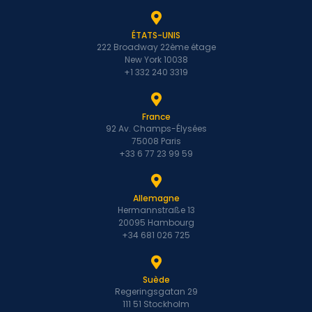
ÉTATS-UNIS
222 Broadway 22ème étage
New York 10038
+1 332 240 3319
France
92 Av. Champs-Élysées
75008 Paris
+33 6 77 23 99 59
Allemagne
Hermannstraße 13
20095 Hambourg
+34 681 026 725
Suède
Regeringsgatan 29
111 51 Stockholm