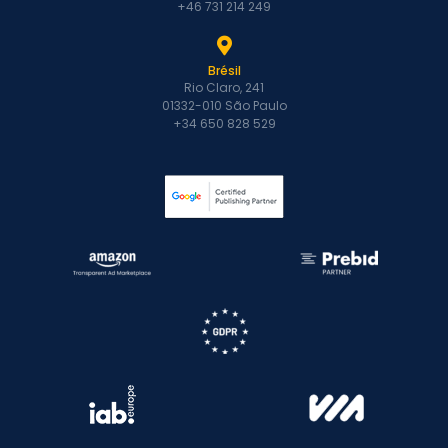
+46 731 214 249
Brésil
Rio Claro, 241
01332-010 São Paulo
+34 650 828 529