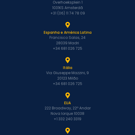
Overhoeksplein 1
1031KS Amsterdã
+31 (06) 11 74 78 09
Espanha e América Latina
Francisco Salas, 24
28039 Madri
+34 681 026 725
Itália
Via Giuseppe Mazzini, 9
20123 Milão
+34 681 026 725
EUA
222 Broadway, 22º Andar
Nova Iorque 10038
+1 332 240 3319