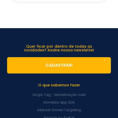
Quer ficar por dentro de todas as
novidades? Assine nossa newsletter
CADASTRAR!
O que sabemos fazer
Single Tag - Monetização web
Monetize App SDK
Interest-Driven Targeting
Anuncie no Twitch