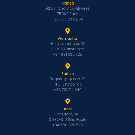
França
92 av. Champs-Élysées
75008 Paris
+33 6 77 23 99 59
Alemanha
Hermannstraße 13
20095 Hamburgo
+34 681 026 725
Suécia
Regeringsgatan 29
111 51 Estocolmo
+46 731 214 249
Brasil
Rio Claro, 241
01332-010 São Paulo
+34 650 828 529