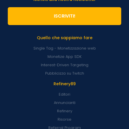
ISCRIVITI!
Quello che sappiamo fare
Single Tag - Monetizzazione web
Monetize App SDK
Interest-Driven Targeting
Pubblicizza su Twitch
Refinery89
Editori
Annuncianti
Refinery
Risorse
Referral Program