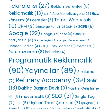
Teknolojisi
(27)
Reklamverenler
(8)
Reklamcılık
(13)
Rıza
App Monetizasyonu
(4)
AI
(2)
Temel Web Vitals
Yönetimi
(6)
çerezler
(6)
(10)
CPM
(9)
GDPR
(5)
Gösterge Paneli
(3)
DSP
(3)
Google
(22)
Google
Google AdSense
(3)
Analytics 4
(4)
Google Keşfet
(2)
google güncellemeleri
(2)
Header Bidding
(4)
Lazy Loading
(3)
metrikler
(3)
KPI
(2)
Para kazanma
(8)
haberler
(4)
Programatik Reklamcılık
(90)
Yayıncılar
(89)
Sıralama
Refinery Academy
(39)
Gelir
(7)
(13)
Dakika Başına Devir
(9)
Yazılım Geliştirme
SEO
(31)
Single Tag
mevsimsellik
(6)
Kiti
(5)
(7)
Üçüncü Taraf Çerezleri
(7)
SSP
(5)
ipuçları
(3)
Trendler
(5)
Webinarlar
(4)
web sitesi
(4)