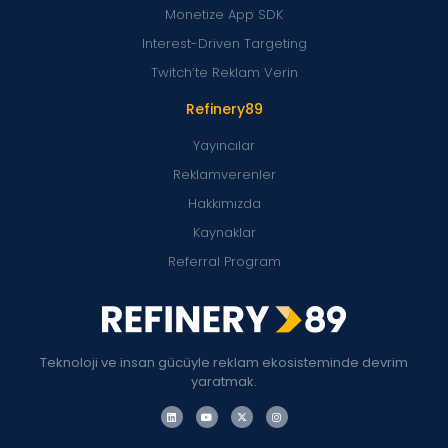
Monetize App SDK
Interest-Driven Targeting
Twitch’te Reklam Verin
Refinery89
Yayıncılar
Reklamverenler
Hakkımızda
Kaynaklar
Referral Program
Teknoloji ve insan gücüyle reklam ekosisteminde devrim
yaratmak.