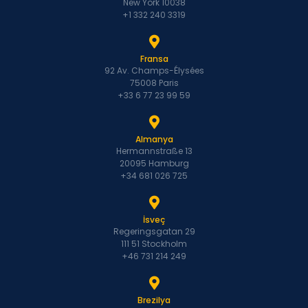
New York 10038
+1 332 240 3319
Fransa
92 Av. Champs-Élysées
75008 Paris
+33 6 77 23 99 59
Almanya
Hermannstraße 13
20095 Hamburg
+34 681 026 725
İsveç
Regeringsgatan 29
111 51 Stockholm
+46 731 214 249
Brezilya