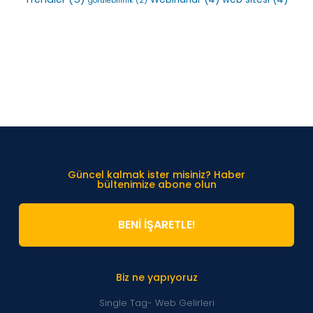
görülebilirlik
(2)
Güncel kalmak ister misiniz? Haber
bültenimize abone olun
BENİ İŞARETLE!
Biz ne yapıyoruz
Single Tag- Web Gelirleri