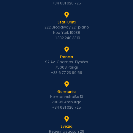
+34 681 026 725
Stati Uniti
222 Broadway 22° piano
New York 10038
+1 332 240 3319
Francia
92 Av. Champs-Élysées
75008 Parigi
+33 6 77 23 99 59
Germania
Hermannstraße 13
20095 Amburgo
+34 681 026 725
Svezia
Regeringsgatan 29