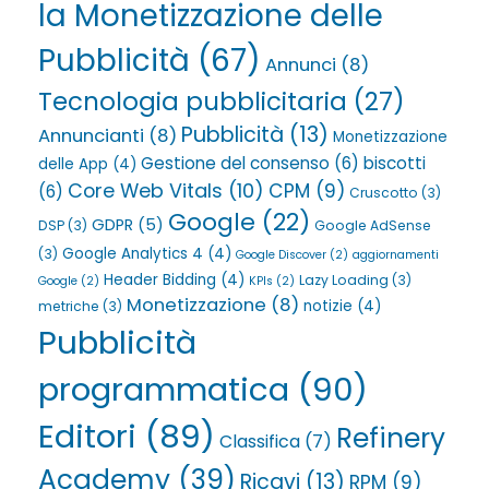
la Monetizzazione delle
Pubblicità
(67)
Annunci
(8)
Tecnologia pubblicitaria
(27)
Pubblicità
(13)
Annuncianti
(8)
Monetizzazione
Gestione del consenso
(6)
biscotti
delle App
(4)
Core Web Vitals
(10)
CPM
(9)
(6)
Cruscotto
(3)
Google
(22)
GDPR
(5)
DSP
(3)
Google AdSense
Google Analytics 4
(4)
(3)
Google Discover
(2)
aggiornamenti
Header Bidding
(4)
Lazy Loading
(3)
Google
(2)
KPIs
(2)
Monetizzazione
(8)
notizie
(4)
metriche
(3)
Pubblicità
programmatica
(90)
Editori
(89)
Refinery
Classifica
(7)
Academy
(39)
Ricavi
(13)
RPM
(9)