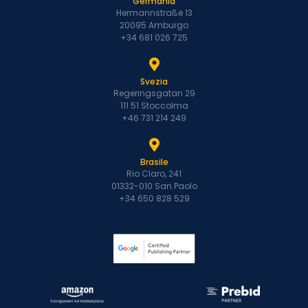
Germania
Hermannstraße 13
20095 Amburgo
+34 681 026 725
Svezia
Regeringsgatan 29
111 51 Stoccolma
+46 731 214 249
Brasile
Rio Claro, 241
01332-010 San Paolo
+34 650 828 529