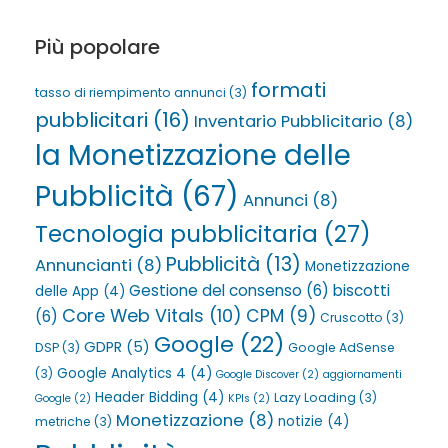
Più popolare
formati
tasso di riempimento annunci
(3)
pubblicitari
(16)
Inventario Pubblicitario
(8)
la Monetizzazione delle
Pubblicità
(67)
Annunci
(8)
Tecnologia pubblicitaria
(27)
Pubblicità
(13)
Annuncianti
(8)
Monetizzazione
Gestione del consenso
(6)
biscotti
delle App
(4)
Core Web Vitals
(10)
CPM
(9)
(6)
Cruscotto
(3)
Google
(22)
GDPR
(5)
DSP
(3)
Google AdSense
Google Analytics 4
(4)
(3)
Google Discover
(2)
aggiornamenti
Header Bidding
(4)
Lazy Loading
(3)
Google
(2)
KPIs
(2)
Monetizzazione
(8)
notizie
(4)
metriche
(3)