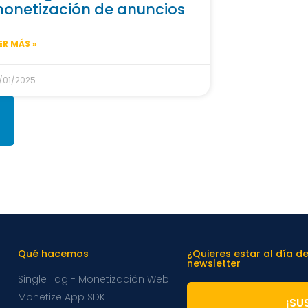
onetización de anuncios
ER MÁS »
/01/2025
Qué hacemos
¿Quieres estar al día d
newsletter
Single Tag - Monetización Web
Monetize App SDK
¡SU