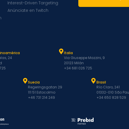
Interest-Driven Targeting
Anúnciate en Twitch
m
tinoamérica
Italia
las, 24
Via Giuseppe Mazzini, 9
d
20123 Milán
 725
+34 681 026 725
Suecia
Brasil
Regeringsgatan 29
Río Claro, 241
111 51 Estocolmo
01332-010 São Pau
+46 731 214 249
+34 650 828 529