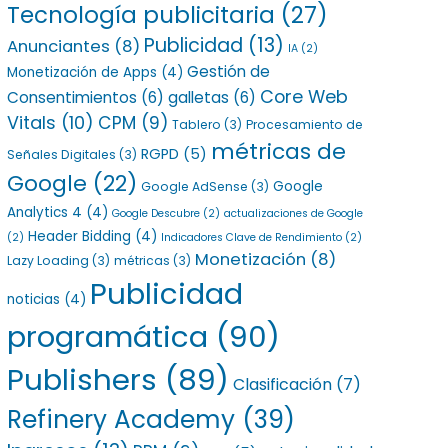
Tecnología publicitaria
(27)
Publicidad
(13)
Anunciantes
(8)
IA
(2)
Gestión de
Monetización de Apps
(4)
Core Web
Consentimientos
(6)
galletas
(6)
Vitals
(10)
CPM
(9)
Tablero
(3)
Procesamiento de
métricas de
RGPD
(5)
Señales Digitales
(3)
Google
(22)
Google
Google AdSense
(3)
Analytics 4
(4)
Google Descubre
(2)
actualizaciones de Google
Header Bidding
(4)
(2)
Indicadores Clave de Rendimiento
(2)
Monetización
(8)
Lazy Loading
(3)
métricas
(3)
Publicidad
noticias
(4)
programática
(90)
Publishers
(89)
Clasificación
(7)
Refinery Academy
(39)