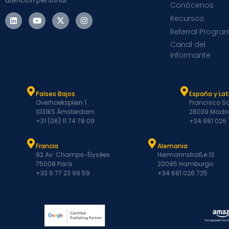
atención personal.
Conócenos
Recursos
Referral Progra
Canal del
Informante
Países Bajos
España y La
Overhoeksplein 1
Francisco Sa
1031KS Ámsterdam
28039 Madri
+31 (06) 11 74 78 09
+34 681 026
Francia
Alemania
92 Av. Champs-Élysées
Hermannstraße 13
75008 París
20095 Hamburgo
+33 6 77 23 99 59
+34 681 026 725