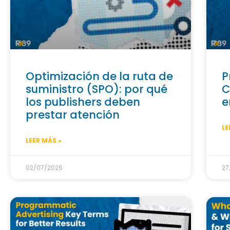
Optimización de la ruta de
P
suministro (SPO): por qué
C
los publishers deben
e
prestar atención
LE
LEER MÁS »
02/07/2026
27