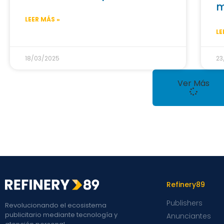
m
LEER MÁS »
LE
18/03/2025
23
Ver Más
Refinery89
Publishers
Revolucionando el ecosistema
publicitario mediante tecnología y
Anunciantes