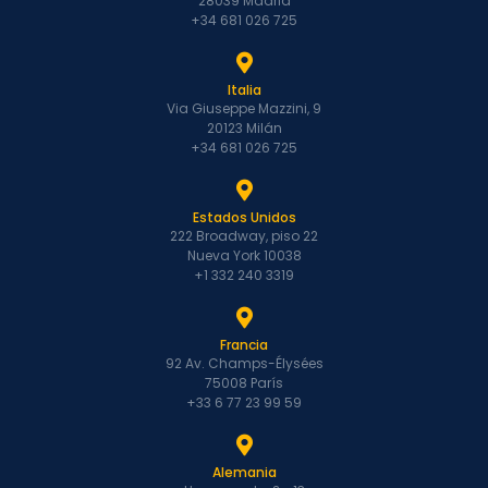
28039 Madrid
+34 681 026 725
Italia
Via Giuseppe Mazzini, 9
20123 Milán
+34 681 026 725
Estados Unidos
222 Broadway, piso 22
Nueva York 10038
+1 332 240 3319
Francia
92 Av. Champs-Élysées
75008 París
+33 6 77 23 99 59
Alemania