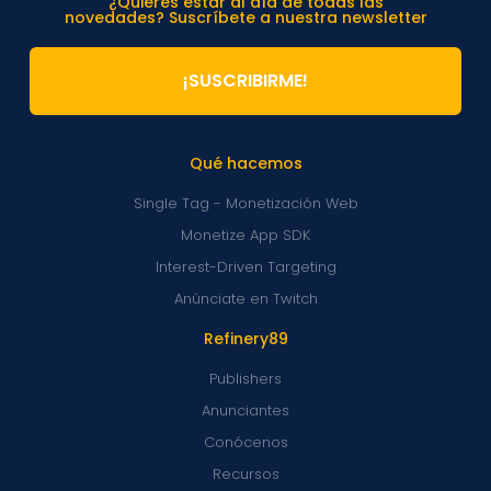
¿Quieres estar al día de todas las
novedades? Suscríbete a nuestra newsletter
¡SUSCRIBIRME!
Qué hacemos
Single Tag - Monetización Web
Monetize App SDK
Interest-Driven Targeting
Anúnciate en Twitch
Refinery89
Publishers
Anunciantes
Conócenos
Recursos