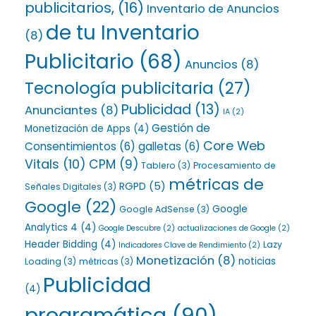
publicitarios,
(16)
Inventario de Anuncios
de tu Inventario
(8)
Publicitario
(68)
Anuncios
(8)
Tecnología publicitaria
(27)
Publicidad
(13)
Anunciantes
(8)
IA
(2)
Gestión de
Monetización de Apps
(4)
Core Web
Consentimientos
(6)
galletas
(6)
Vitals
(10)
CPM
(9)
Tablero
(3)
Procesamiento de
métricas de
RGPD
(5)
Señales Digitales
(3)
Google
(22)
Google
Google AdSense
(3)
Analytics 4
(4)
Google Descubre
(2)
actualizaciones de Google
(2)
Header Bidding
(4)
Lazy
Indicadores Clave de Rendimiento
(2)
Monetización
(8)
noticias
Loading
(3)
métricas
(3)
Publicidad
(4)
programática
(90)