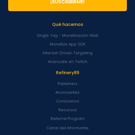
¡SUSCRIBIRME!
Qué hacemos
Single Tag - Monetización Web
Monetize App SDK
Interest-Driven Targeting
Anúnciate en Twitch
Refinery89
Publishers
Anunciantes
Conócenos
Recursos
Referral Program
Canal del Informante