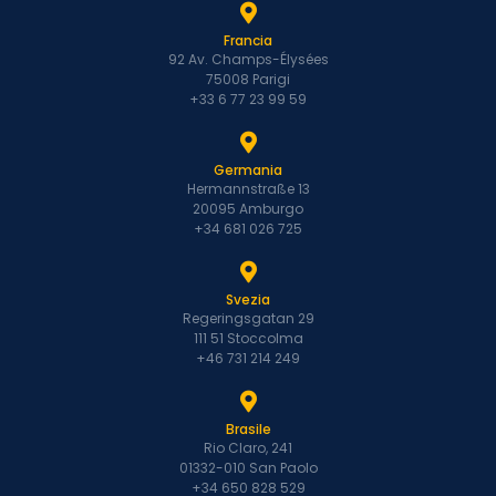
Francia
92 Av. Champs-Élysées
75008 Parigi
+33 6 77 23 99 59
Germania
Hermannstraße 13
20095 Amburgo
+34 681 026 725
Svezia
Regeringsgatan 29
111 51 Stoccolma
+46 731 214 249
Brasile
Rio Claro, 241
01332-010 San Paolo
+34 650 828 529