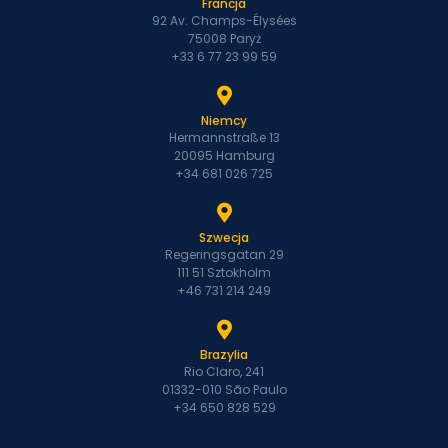
Francja
92 Av. Champs-Élysées
75008 Paryż
+33 6 77 23 99 59
Niemcy
Hermannstraße 13
20095 Hamburg
+34 681 026 725
Szwecja
Regeringsgatan 29
111 51 Sztokholm
+46 731 214 249
Brazylia
Rio Claro, 241
01332-010 São Paulo
+34 650 828 529