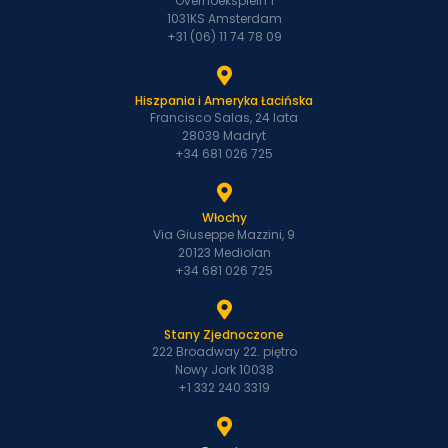
Overhoeksplein 1
1031KS Amsterdam
+31 (06) 11 74 78 09
Hiszpania i Ameryka Łacińska
Francisco Salas, 24 lata
28039 Madryt
+34 681 026 725
Włochy
Via Giuseppe Mazzini, 9
20123 Mediolan
+34 681 026 725
Stany Zjednoczone
222 Broadway 22. piętro
Nowy Jork 10038
+1 332 240 3319