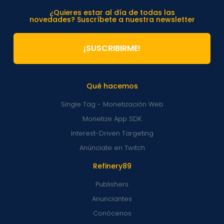
¿Quieres estar al día de todas las
novedades? Suscríbete a nuestra newsletter
¡SUSCRIBIRME!
Qué hacemos
Single Tag - Monetización Web
Monetize App SDK
Interest-Driven Targeting
Anúnciate en Twitch
Refinery89
Publishers
Anunciantes
Conócenos