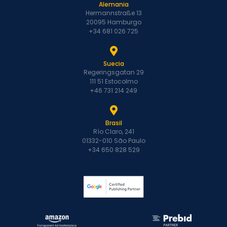
Alemania
Hermannstraße 13
20095 Hamburgo
+34 681 026 725
Suecia
Regeringsgatan 29
111 51 Estocolmo
+46 731 214 249
Brasil
Río Claro, 241
01332-010 São Paulo
+34 650 828 529