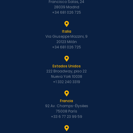
Francisco Salas, 24
28039 Madrid
+34 681 026 725
Italia
Via Giuseppe Mazzini, 9
20123 Milán
+34 681 026 725
Estados Unidos
222 Broadway, piso 22
Nueva York 10038
+1 332 240 3319
Francia
92 Av. Champs-Élysées
75008 París
+33 6 77 23 99 59