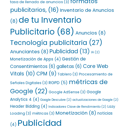
formatos
tasa de llenado de anuncios
(3)
publicitarios,
(16)
Inventario de Anuncios
de tu Inventario
(8)
Publicitario
(68)
Anuncios
(8)
Tecnología publicitaria
(27)
Publicidad
(13)
Anunciantes
(8)
IA
(2)
Gestión de
Monetización de Apps
(4)
Core Web
Consentimientos
(6)
galletas
(6)
Vitals
(10)
CPM
(9)
Tablero
(3)
Procesamiento de
métricas de
RGPD
(5)
Señales Digitales
(3)
Google
(22)
Google
Google AdSense
(3)
Analytics 4
(4)
Google Descubre
(2)
actualizaciones de Google
(2)
Header Bidding
(4)
Lazy
Indicadores Clave de Rendimiento
(2)
Monetización
(8)
noticias
Loading
(3)
métricas
(3)
Publicidad
(4)